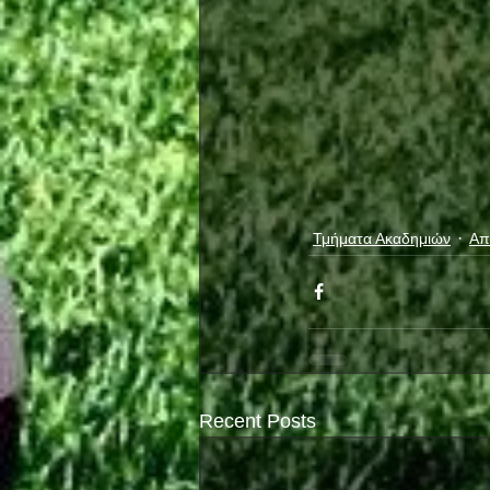
Τμήματα Ακαδημιών
Απ
Recent Posts