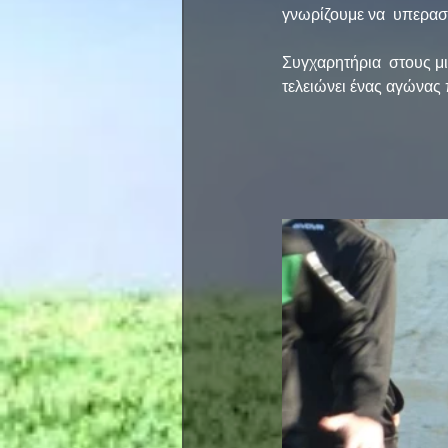
γνωρίζουμε να  υπερασ
Συγχαρητήρια  στους μ
τελειώνει ένας αγώνας