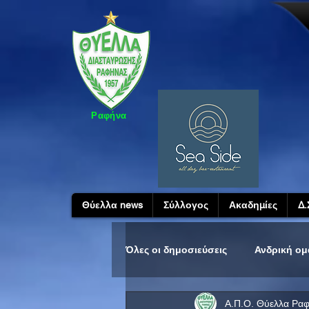
Ραφήνα
Θύελλα news
Σύλλογος
Ακαδημίες
Δ.
Όλες οι δημοσιεύσεις
Ανδρική ο
Α.Π.Ο. Θύελλα Ρα