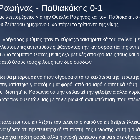
Ραφήνας - Παθιακάκης 0-1
τις λεπτομέρειες για την Θύελλα Ραφήνας και τον  Παθιακακη, ο
ου δεύτερου ημιχρόνου  να πάρει το τρίποντο της νίκης.
  γρήγορος ρυθμος ήταν τα κύρια χαρακτηριστικά του αγώνα, με 
λλευτούν τις αντεπιθέσεις ψάχνοντας την  ανισορροπία της αντ
 δύο τερματοφύλακες με τις εξαιρετικές αποκρούσεις τους και οι
 από όλους τους φίλους των δύο ομάδων.
νίδι θα μπορούσε να ήταν σίγουρα από τα καλύτερα της  πρώτης
τιγματίστηκε για ακόμη μια φορά  από σοβαρά διαιτητικά λάθη. 
  διαιτητή κ. Κορωνια να μην σεβαστεί την φιλοξενία αλλά κυρίω
ώτα των αθλητών μας με την ειρωνική αντιμετώπιση  που επέδε
υπόλοιποι που επιλέξατε τον τελευταίο καιρό να επιδείξετε έλλε
να ξέρετε ότι την πειθαρχική επιτροπή  της Ένωσης, αυτή η ομά
ατε για πρώτη φορά, αλλά η ανοχή τελείωσε και να είστε σίγουρο