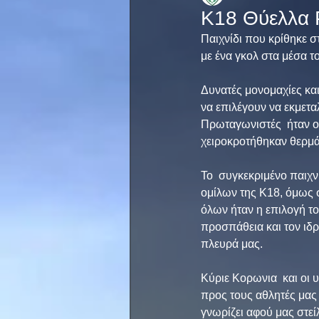
Κ18 Θύελλα 
Παιχνίδι που κρίθηκε σ
με ένα γκολ στα μέσα τ
Δυνατές μονομαχίες και
να επιλέγουν να εκμετα
Πρωταγωνιστές  ήταν οι
χειροκροτήθηκαν θερμά
Το  συγκεκριμένο παιχ
ομίλων της Κ18, όμως σ
όλων ήταν η επιλογή του
προσπάθεια και τον ιδρ
πλευρά μας. 
Κύριε Κορωνια  και οι 
προς τους αθλητές μας 
γνωρίζει αφού μας στείλ