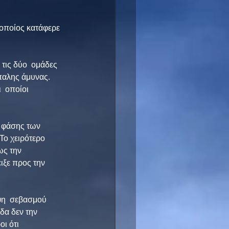
 οποίος κατάφερε 
τις δύο  ομάδες 
ίπαλης άμυνας.
  οποίοι 
 φάσης των 
Το χειρότερο 
ς την  
ιξε προς την 
ιψη  σεβασμού 
δα δεν την 
ι ότι 