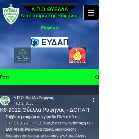
Α.Π.Ο. ΘΥΕΛΛΑ
Διασταύρωσης Ραφήνας
Ραφήνα
Post
Όλες οι δημοσιεύσεις
Α.Π.Ο. Θύελλα Ραφήνας
Όλες οι δημοσιεύσεις
Feb 3, 2020
Κ8 2012 Θύελλα Ραφήνας - ΔΟΠΑΠ
Ανδρική ομάδα
Σάββατο μεσημέρι στο γήπεδο ΠΝΑ η Κ8 της 
Τμήματα Ακαδημιών
ΘΥΕΛΛΑΣ ΡΑΦΗΝΑΣ φιλοξένησε την αντίστοιχη του 
ΔΟΠΑΠ σε ένα αγώνα χαράς, διασκέδασης 
Αποτελέσματα αγώνων
θεάματος και ουσίας με όμορφα γκολ χαρίζοντας 