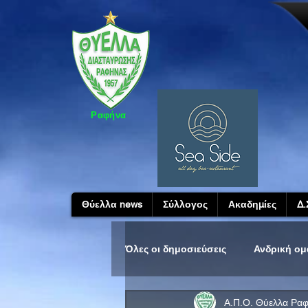
Ραφήνα
Θύελλα news
Σύλλογος
Ακαδημίες
Δ.
Όλες οι δημοσιεύσεις
Ανδρική ο
Α.Π.Ο. Θύελλα Ρα