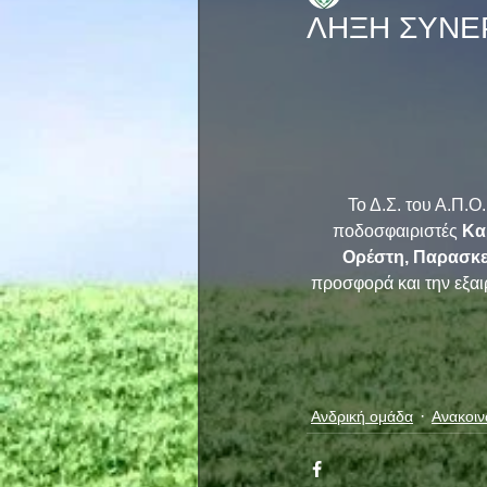
ΛΗΞΗ ΣΥΝΕ
     Το Δ.Σ. του Α.
ποδοσφαιριστές 
Κα
Ορέστη, Παρασκ
προσφορά και την εξαιρ
Ανδρική ομάδα
Ανακοιν