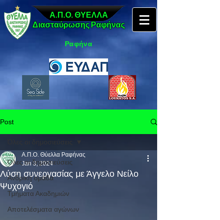
Α.Π.Ο. ΘΥΕΛΛΑ
Διασταύρωσης Ραφήνας
Ραφήνα
Post
Όλες οι δημοσιεύσεις
Α.Π.Ο. Θύελλα Ραφήνας
Όλες οι δημοσιεύσεις
Jan 3, 2024
Λύση συνεργασίας με Άγγελο Νείλο
Ανδρική ομάδα
Ψυχογιό
Τμήματα Ακαδημιών
Αποτελέσματα αγώνων