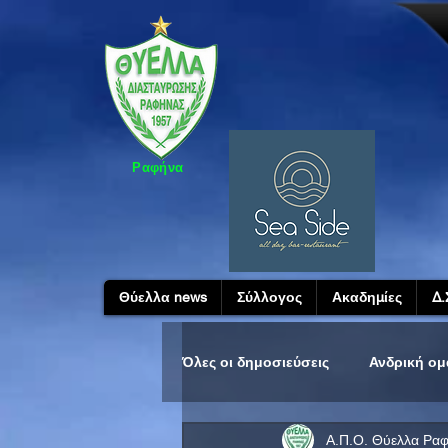
Ραφήνα
Θύελλα news
Σύλλογος
Ακαδημίες
Δ.
Όλες οι δημοσιεύσεις
Ανδρική ο
Α.Π.Ο. Θύελλα Ρα