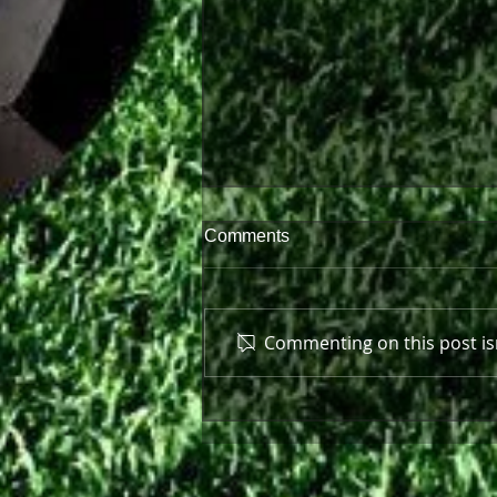
Comments
Commenting on this post isn
Στο πλευρό της Θύελλας και
τη νέα σεζόν ο Ανδρέας
Πισκοπάκης