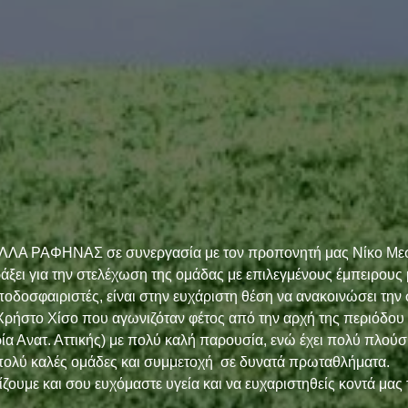
ΥΕΛΛΑ ΡΑΦΗΝΑΣ σε συνεργασία με τον προπονητή μας Νίκο Μεσ
άξει για την στελέχωση της ομάδας με επιλεγμένους έμπειρους 
οδοσφαιριστές, είναι στην ευχάριστη θέση να ανακοινώσει την 
ό Χρήστο Χίσο που αγωνιζόταν φέτος από την αρχή της περιόδου
α Ανατ. Αττικής) με πολύ καλή παρουσία, ενώ έχει πολύ πλούσι
πολύ καλές ομάδες και συμμετοχή  σε δυνατά πρωταθλήματα.