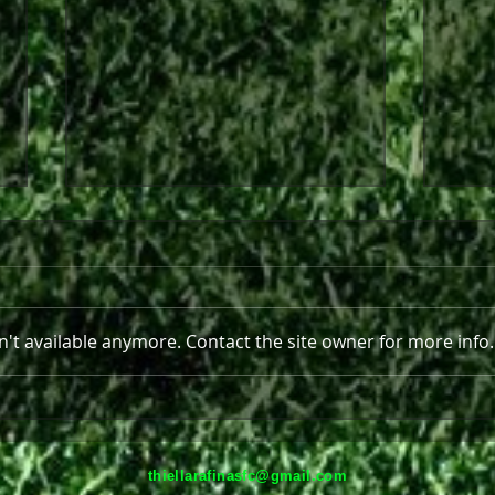
't available anymore. Contact the site owner for more info.
Περα
Παρελθόν από τη Θύελλα
Ραφήνας ο Θωμάς Ντάφλας
thiellarafinasfc@gmail.com