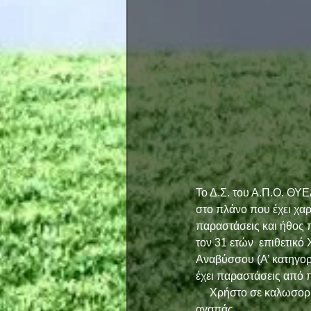
Το Δ.Σ. του Α.Π.Ο. Θ
στο πλάνο που έχει χαρ
παραστάσεις και ήθος π
τον 31 ετών  επιθετικ
Αναβύσσου (A’ κατηγορί
έχει παραστάσεις από 
     Χρήστο σε καλωσορίζουμε και σου ευχόμαστε υγεία και να ευχαριστηθείς κοντά μας το άθλημα που 
αγαπάς.