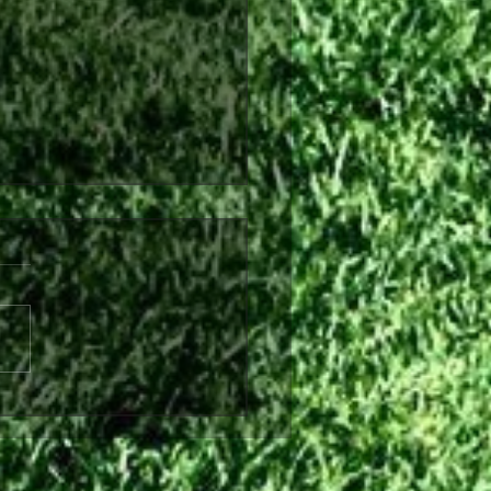
στικά, Παύλο!