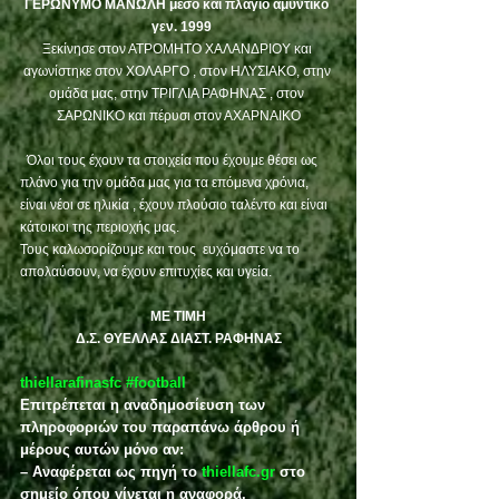
ΓΕΡΩΝΥΜΟ ΜΑΝΩΛΗ μέσο και πλάγιο αμυντικό 
  γεν. 1999
Ξεκίνησε στον ΑΤΡΟΜΗΤΟ ΧΑΛΑΝΔΡΙΟΥ και 
αγωνίστηκε στον ΧΟΛΑΡΓΟ , στον ΗΛΥΣΙΑΚΟ, στην 
ομάδα μας, στην ΤΡΙΓΛΙΑ ΡΑΦΗΝΑΣ , στον 
ΣΑΡΩΝΙΚΟ και πέρυσι στον ΑΧΑΡΝΑΙΚΟ
  Όλοι τους έχουν τα στοιχεία που έχουμε θέσει ως 
πλάνο για την ομάδα μας για τα επόμενα χρόνια, 
είναι νέοι σε ηλικία , έχουν πλούσιο ταλέντο και είναι 
κάτοικοι της περιοχής μας.
Τους καλωσορίζουμε και τους  ευχόμαστε να το 
απολαύσουν, να έχουν επιτυχίες και υγεία.
ΜΕ ΤΙΜΗ
Δ.Σ. ΘΥΕΛΛΑΣ ΔΙΑΣΤ. ΡΑΦΗΝΑΣ
thiellarafinasfc
#football
Επιτρέπεται η αναδημοσίευση των 
πληροφοριών του παραπάνω άρθρου ή 
μέρους αυτών μόνο αν:
– Αναφέρεται ως πηγή το 
thiellafc.gr
 στο 
σημείο όπου γίνεται η αναφορά.