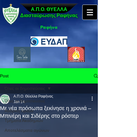
Α.Π.Ο. ΘΥΕΛΛΑ
Διασταύρωσης Ραφήνας
Ραφήνα
Post
Όλες οι δημοσιεύσεις
Α.Π.Ο. Θύελλα Ραφήνας
Όλες οι δημοσιεύσεις
Jan 14
Με νέα πρόσωπα ξεκίνησε η χρονιά –
Ανδρική ομάδα
Μπινέρη και Σιδέρης στο ρόστερ
Τμήματα Ακαδημιών
Αποτελέσματα αγώνων