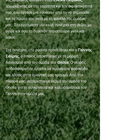
της Κυριακής απέναντι στον 
Εθνικό Πειραιώς
, 
ξεχωρίζοντας με την ταχύτητα και την εκρηκτικότητά 
του, ενώ έφτασε μία «ανάσα» από το να σημειώσει 
και το πρώτο του γκολ με τη φανέλα της ομάδας 
μας. Του ευχόμαστε μία καλή συνέχεια στη σεζόν, με 
υγεία και όσο το δυνατόν περισσότερα γκολ και 
ασίστ.
Στη συνέχεια, στο ρόστερ προστέθηκε και ο 
Γιάννης 
Σιδέρης
, ο οποίος αποκτήθηκε με τη μορφή 
δανεισμού από την ομάδα του 
Θησέα
. Ο νεαρός 
ποδοσφαιριστής έρχεται να προσφέρει φρεσκάδα 
και λύσεις στην αμυντική μας γραμμή. Από την 
πλευρά μας, ευχαριστούμε θερμά την ομάδα του 
Θησέα για τη συνεργασία και καλωσορίζουμε τον 
Γιάννη στην ομάδα μας.