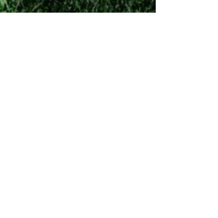
Comments
Commenting on this post isn't
Πρώτη παράσταση
Στο πλευρό της 
available anymore. Contact the
μπροστά στον κόσμο της!
και τη νέα σεζόν
site owner for more info.
Ανδρέας Πισκοπ