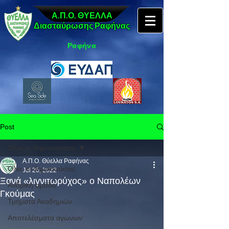
Α.Π.Ο. ΘΥΕΛΛΑ
Διασταύρωσης Ραφήνας
Ραφήνα
Post
Όλες οι δημοσιεύσεις
Α.Π.Ο. Θύελλα Ραφήνας
Όλες οι δημοσιεύσεις
Jul 26, 2022
Ξανά «λιγνιτωρύχος» ο Ναπολέων
Ανδρική ομάδα
Γκούμας
Τμήματα Ακαδημιών
Αποτελέσματα αγώνων