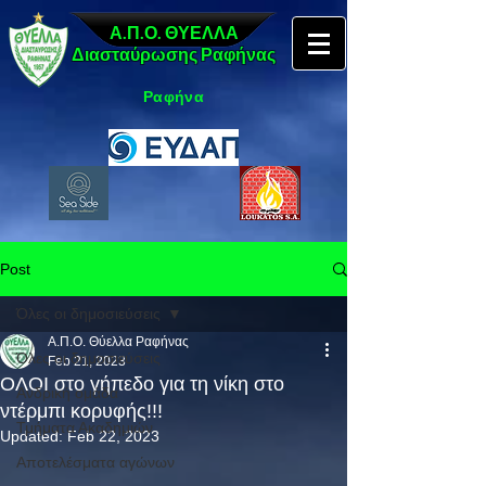
Α.Π.Ο. ΘΥΕΛΛΑ
Διασταύρωσης Ραφήνας
Ραφήνα
Post
Όλες οι δημοσιεύσεις
Α.Π.Ο. Θύελλα Ραφήνας
Όλες οι δημοσιεύσεις
Feb 21, 2023
ΟΛΟΙ στο γήπεδο για τη νίκη στο
Ανδρική ομάδα
ντέρμπι κορυφής!!!
Τμήματα Ακαδημιών
Updated:
Feb 22, 2023
Αποτελέσματα αγώνων