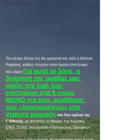
Ανακοινώσεις
Τον κόσμο δίπλα της θα χρειαστεί και πάλι η Θύελλα 
Ραφήνας, καθώς στοχεύει στην άμεση επιστροφή 
Για αυτό το λόγο, η 
στις νίκες! 
διοίκηση της ομάδας μας 
ορίζει την τιμή των 
εισιτηρίων στα 5 ευρώ 
ΜΟΝΟ για τους φιλάθλους 
των «λιγνιτωρύχων» στο 
ντέρμπι κορυφή
ς
 του 5ου ομίλου της 
Γ’ Εθνικής
, με αντίπαλο τη Μαρκό, την Κυριακή 
(26/2, 15:00), στο γήπεδο «Παναγιώτης Σκούφος». 