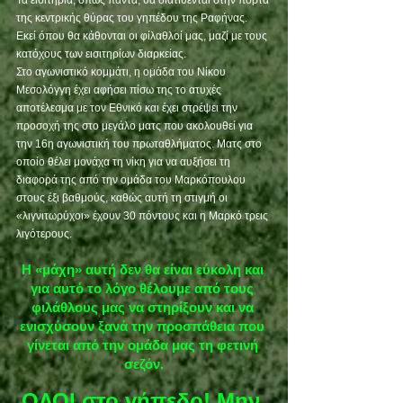
Τα εισιτήρια, όπως πάντα, θα διατίθενται στην πόρτα 
της κεντρικής θύρας του γηπέδου της Ραφήνας. 
Εκεί όπου θα κάθονται οι φίλαθλοί μας, μαζί με τους 
κατόχους των εισιτηρίων διαρκείας.
Στο αγωνιστικό κομμάτι, η ομάδα του Νίκου 
Μεσολόγγη έχει αφήσει πίσω της το ατυχές 
αποτέλεσμα με τον Εθνικό και έχει στρέψει την 
προσοχή της στο μεγάλο ματς που ακολουθεί για 
την 16η αγωνιστική του πρωταθλήματος. Ματς στο 
οποίο θέλει μονάχα τη νίκη για να αυξήσει τη 
διαφορά της από την ομάδα του Μαρκόπουλου 
στους έξι βαθμούς, καθώς αυτή τη στιγμή οι 
«λιγνιτωρύχοι» έχουν 30 πόντους και η Μαρκό τρεις 
λιγότερους. 
Η «μάχη» αυτή δεν θα είναι εύκολη και 
για αυτό το λόγο θέλουμε από τους 
φιλάθλους μας να στηρίξουν και να 
ενισχύσουν ξανά την προσπάθεια που 
γίνεται από την ομάδα μας τη φετινή 
σεζόν.
OΛΟΙ στο γήπεδο! Μην 