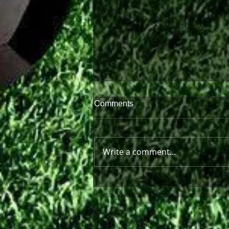
Comments
Write a comment...
Στο πλευρό της Θύελλας και
τη νέα σεζόν ο Ανδρέας
Πισκοπάκης