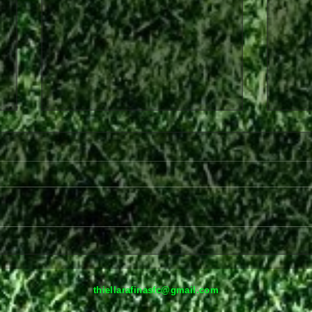
Περα
Παρελθόν από τη Θύελλα
Ραφήνας ο Θωμάς Ντάφλας
thiellarafinasfc@gmail.com