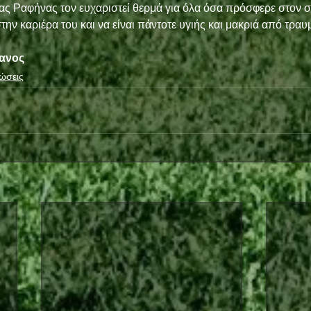
ας Ραφήνας τον ευχαριστεί θερμά για όλα όσα πρόσφερε στον σ
την καριέρα του και να είναι πάντοτε υγιής και μακριά από τραυ
ανος
ώσεις