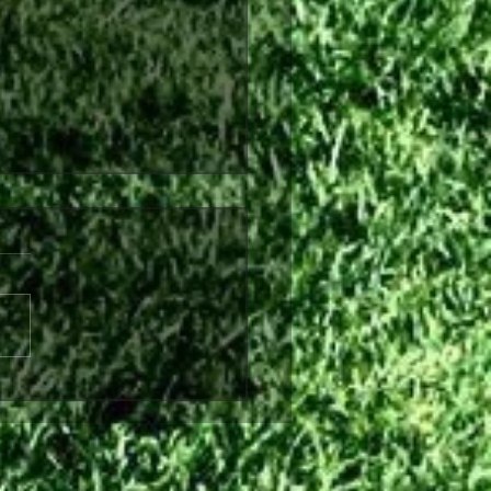
στικά, Παύλο!