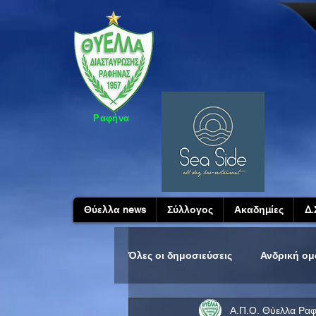
Ραφήνα
Θύελλα news
Σύλλογος
Ακαδημίες
Δ.
Όλες οι δημοσιεύσεις
Ανδρική ο
Α.Π.Ο. Θύελλα Ρα