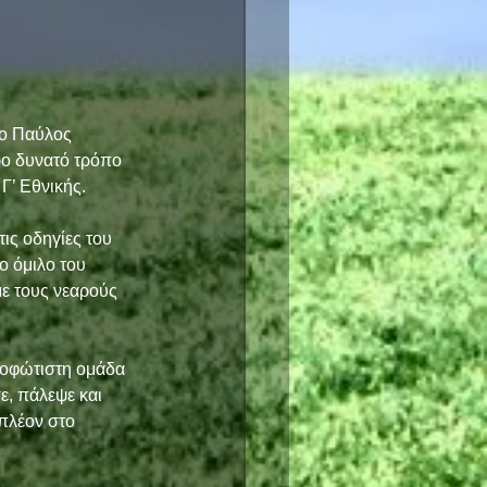
ο Παύλος 
ρο δυνατό τρόπο 
Γ’ Εθνικής. 
ις οδηγίες του 
 όμιλο του 
με τους νεαρούς 
νεοφώτιστη ομάδα 
, πάλεψε και 
πλέον στο 