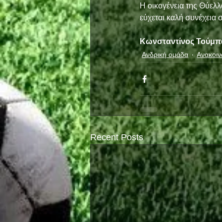
Η οικογένεια της Θύελλ
εύχεται καλή συνέχεια σ
Κωνσταντίνος Τούμπ
Ανδρική ομάδα
Ανακοιν
Recent Posts