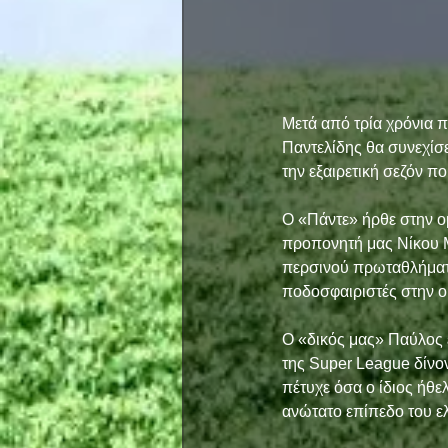
Μετά από τρία χρόνια 
Παντελίδης θα συνεχίσε
την εξαιρετική σεζόν π
Ο «Πάντε» ήρθε στην ο
προπονητή μας Νίκου Μ
περσινού πρωταθλήματος
ποδοσφαιριστές στην ο
Ο «δικός μας» Παύλος ε
της Super League δίνο
πέτυχε όσα ο ίδιος ήθε
ανώτατο επίπεδο του ε