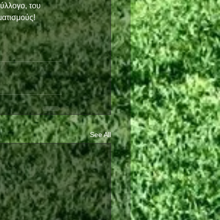
ύλλογο, του 
ματισμούς! 
See All