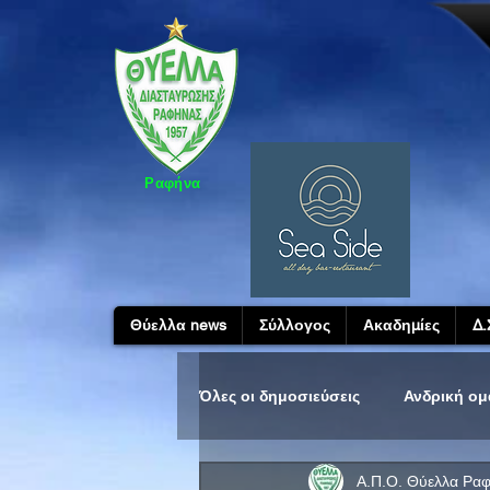
Ραφήνα
Θύελλα news
Σύλλογος
Ακαδημίες
Δ.
Όλες οι δημοσιεύσεις
Ανδρική ο
Α.Π.Ο. Θύελλα Ρα