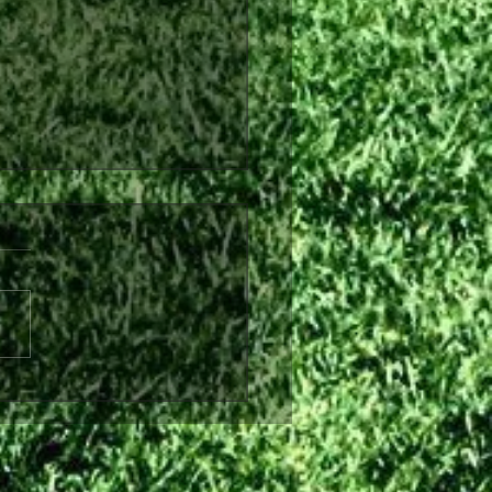
λθόν από τη Θύελλα
ήνας ο Θωμάς Ντάφλας