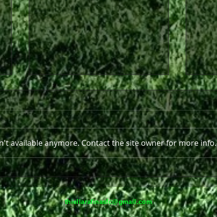
't available anymore. Contact the site owner for more info.
Στο πλευρό της Θύελλας και
Παρε
τη νέα σεζόν ο Ανδρέας
Ραφ
Πισκοπάκης
thiellarafinasfc@gmail.com