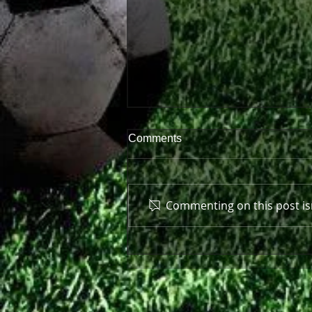
Comments
Commenting on this post isn
Πρώτη παράσταση μπροστά
στον κόσμο της!