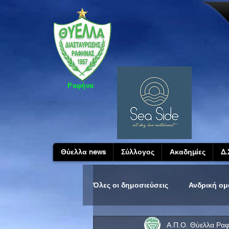
Ραφήνα
Θύελλα news
Σύλλογος
Ακαδημίες
Δ.
Όλες οι δημοσιεύσεις
Ανδρική ο
Α.Π.Ο. Θύελλα Ρα