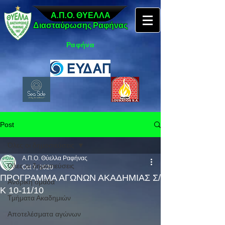
Α.Π.Ο. ΘΥΕΛΛΑ
Διασταύρωσης Ραφήνας
Ραφήνα
Post
Όλες οι δημοσιεύσεις
Α.Π.Ο. Θύελλα Ραφήνας
Όλες οι δημοσιεύσεις
Oct 7, 2020
ΠΡΟΓΡΑΜΜΑ ΑΓΩΝΩΝ ΑΚΑΔΗΜΙΑΣ Σ/
Ανδρική ομάδα
Κ 10-11/10
Τμήματα Ακαδημιών
Αποτελέσματα αγώνων