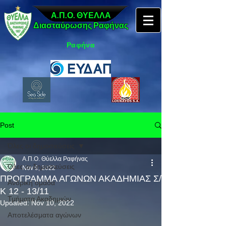
Α.Π.Ο. ΘΥΕΛΛΑ
Διασταύρωσης Ραφήνας
Ραφήνα
Post
Όλες οι δημοσιεύσεις
Α.Π.Ο. Θύελλα Ραφήνας
Όλες οι δημοσιεύσεις
Nov 9, 2022
ΠΡΟΓΡΑΜΜΑ ΑΓΩΝΩΝ ΑΚΑΔΗΜΙΑΣ Σ/
Ανδρική ομάδα
Κ 12 - 13/11
Τμήματα Ακαδημιών
Updated:
Nov 10, 2022
Αποτελέσματα αγώνων