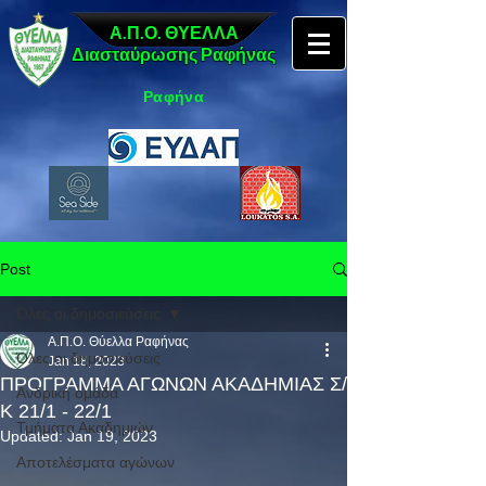
Α.Π.Ο. ΘΥΕΛΛΑ
Διασταύρωσης Ραφήνας
Ραφήνα
Post
Όλες οι δημοσιεύσεις
Α.Π.Ο. Θύελλα Ραφήνας
Όλες οι δημοσιεύσεις
Jan 18, 2023
ΠΡΟΓΡΑΜΜΑ ΑΓΩΝΩΝ ΑΚΑΔΗΜΙΑΣ Σ/
Ανδρική ομάδα
Κ 21/1 - 22/1
Τμήματα Ακαδημιών
Updated:
Jan 19, 2023
Αποτελέσματα αγώνων