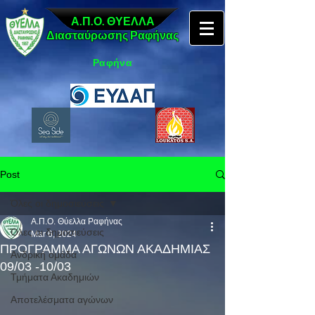
Α.Π.Ο. ΘΥΕΛΛΑ
Διασταύρωσης Ραφήνας
Ραφήνα
Post
Όλες οι δημοσιεύσεις
Α.Π.Ο. Θύελλα Ραφήνας
Όλες οι δημοσιεύσεις
Mar 6, 2024
ΠΡΟΓΡΑΜΜΑ ΑΓΩΝΩΝ ΑΚΑΔΗΜΙΑΣ
Ανδρική ομάδα
09/03 -10/03
Τμήματα Ακαδημιών
Αποτελέσματα αγώνων