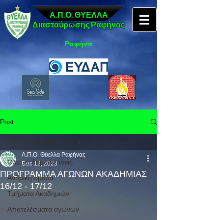
Α.Π.Ο. ΘΥΕΛΛΑ
Διασταύρωσης Ραφήνας
Ραφήνα
Post
Όλες οι δημοσιεύσεις
Α.Π.Ο. Θύελλα Ραφήνας
Όλες οι δημοσιεύσεις
Dec 12, 2023
ΠΡΟΓΡΑΜΜΑ ΑΓΩΝΩΝ ΑΚΑΔΗΜΙΑΣ
Ανδρική ομάδα
16/12 - 17/12
Τμήματα Ακαδημιών
Αποτελέσματα αγώνων