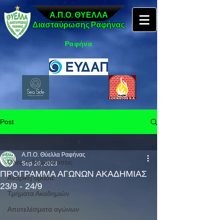
Α.Π.Ο. ΘΥΕΛΛΑ
Διασταύρωσης Ραφήνας
Ραφήνα
Post
Όλες οι δημοσιεύσεις
Α.Π.Ο. Θύελλα Ραφήνας
Όλες οι δημοσιεύσεις
Sep 20, 2023
ΠΡΟΓΡΑΜΜΑ ΑΓΩΝΩΝ ΑΚΑΔΗΜΙΑΣ
Ανδρική ομάδα
23/9 - 24/9
Τμήματα Ακαδημιών
Αποτελέσματα αγώνων