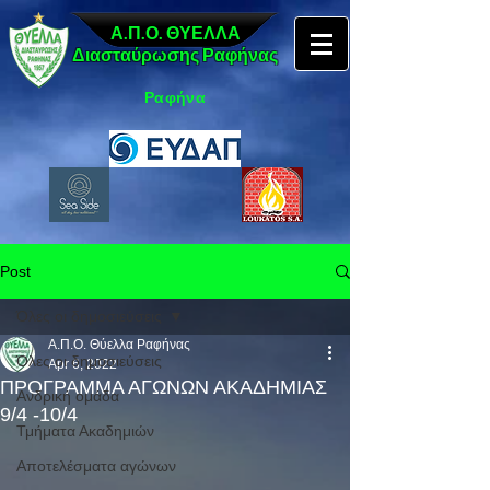
Α.Π.Ο. ΘΥΕΛΛΑ
Διασταύρωσης Ραφήνας
Ραφήνα
Post
Όλες οι δημοσιεύσεις
Α.Π.Ο. Θύελλα Ραφήνας
Όλες οι δημοσιεύσεις
Apr 6, 2022
ΠΡΟΓΡΑΜΜΑ ΑΓΩΝΩΝ ΑΚΑΔΗΜΙΑΣ
Ανδρική ομάδα
9/4 -10/4
Τμήματα Ακαδημιών
Αποτελέσματα αγώνων