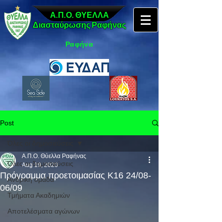
Α.Π.Ο. ΘΥΕΛΛΑ
Διασταύρωσης Ραφήνας
Ραφήνα
Post
Όλες οι δημοσιεύσεις
Α.Π.Ο. Θύελλα Ραφήνας
Όλες οι δημοσιεύσεις
Aug 19, 2020
Πρόγραμμα προετοιμασίας Κ16 24/08-
Ανδρική ομάδα
06/09
Τμήματα Ακαδημιών
Αποτελέσματα αγώνων