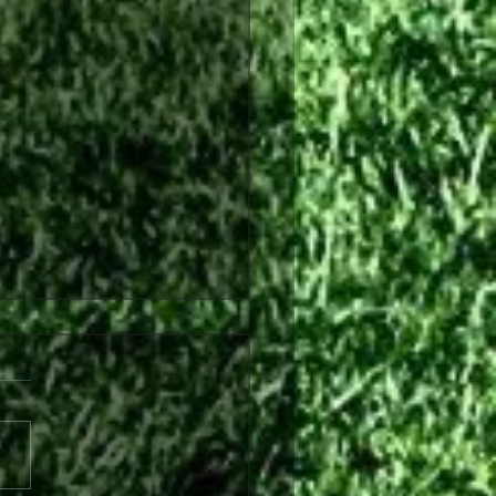
στικά, Παύλο!