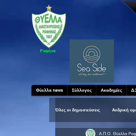
Ραφήνα
Θύελλα news
Σύλλογος
Ακαδημίες
Δ.
Όλες οι δημοσιεύσεις
Ανδρική ο
Α.Π.Ο. Θύελλα Ρα