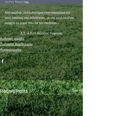
Ανακοινώσεις
Κώστα Χαχολάκη.
Από καρδιάς συλλυπητήρια στην οικογένεια και 
τους οικείους του εκλιπόντος, με την ευχή να είναι 
ελαφρύ το χώμα που θα τον σκεπάσει...
Δ.Σ.  Α.Π.Ο. Θύελλας Ραφήνας
Ανδρική ομάδα
Τμήματα Ακαδημιών
Ανακοινώσεις
See All
Recent Posts