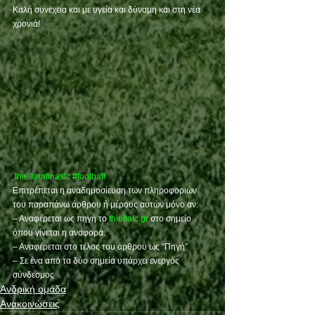
Καλή συνέχεια και με υγεία και δύναμη και στη νέα 
χρονιά!
thiellarafinasfc
#football
Επιτρέπεται η αναδημοσίευση των πληροφοριών 
του παραπάνω άρθρου ή μέρους αυτών μόνο αν:
– Αναφέρεται ως πηγή το 
thiellafc.gr
 στο σημείο 
όπου γίνεται η αναφορά.
– Αναφέρεται στο τέλος του άρθρου ως “Πηγή”
– Σε ένα από τα δύο σημεία υπάρχει ενεργός 
σύνδεσμος
Ανδρική ομάδα
Ανακοινώσεις