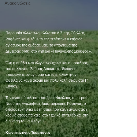
Ανακοινώσεις
Παρουσία όλων των μελών του Δ.Σ. της Θύελλας 
Ραφήνας και φιλάθλων της τελέστηκε ο ετήσιος 
αγιασμός της ομάδας μας  το απόγευμα της 
Δευτέρας (4/9), στο γήπεδο «Παναγιώτης Σκούφος».
Όλη η ομάδα των «λιγνιτωρύχων» και ο πρόεδρος 
του συλλόγου, Σπύρος Λουκάτος έδωσαν το 
«παρών» στον αγιασμό και ευχή όλων ήταν η 
Θύελλα να κάνει ακόμη μία πολύ καλή σεζόν στη Γ’ 
Εθνική.
Τον αγιασμό τέλεσε ο πατέρας Νικόλαος του Ιερού 
Ναού της Αναλήψεως Διασταύρωσης Ραφήνας, ο 
οποίος ευχήθηκε με τη σειρά του καλή αγωνιστική 
χρονιά στους παίκτες, στο τεχνικό επιτελείο και στη 
διοίκηση του συλλόγου. 
Κωνσταντίνος Τούμπανος