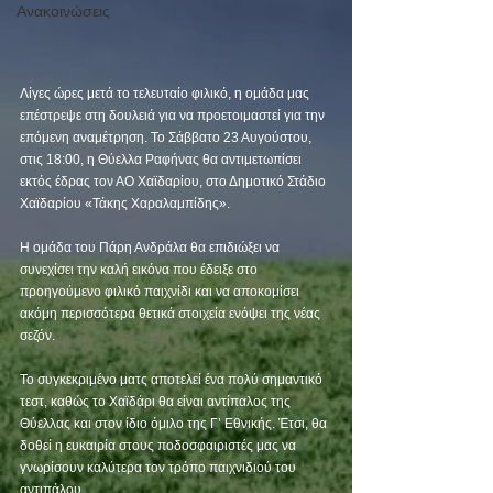
Ανακοινώσεις
Λίγες ώρες μετά το τελευταίο φιλικό, η ομάδα μας 
επέστρεψε στη δουλειά για να προετοιμαστεί για την 
επόμενη αναμέτρηση. Το Σάββατο 23 Αυγούστου, 
στις 18:00, η Θύελλα Ραφήνας θα αντιμετωπίσει 
εκτός έδρας τον ΑΟ Χαϊδαρίου, στο Δημοτικό Στάδιο 
Χαϊδαρίου «Τάκης Χαραλαμπίδης».
Η ομάδα του Πάρη Ανδράλα θα επιδιώξει να 
συνεχίσει την καλή εικόνα που έδειξε στο 
προηγούμενο φιλικό παιχνίδι και να αποκομίσει 
ακόμη περισσότερα θετικά στοιχεία ενόψει της νέας 
σεζόν.
Το συγκεκριμένο ματς αποτελεί ένα πολύ σημαντικό 
τεστ, καθώς το Χαϊδάρι θα είναι αντίπαλος της 
Θύελλας και στον ίδιο όμιλο της Γ’ Εθνικής. Έτσι, θα 
δοθεί η ευκαιρία στους ποδοσφαιριστές μας να 
γνωρίσουν καλύτερα τον τρόπο παιχνιδιού του 
αντιπάλου.