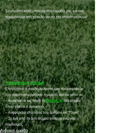
Ευχόμαστε καλή επιτυχία στην ομάδα μας και σας 
περιμένουμε στο γήπεδο για να την υποστηρίξουμε!
thiellarafinasfc
#football
Επιτρέπεται η αναδημοσίευση των πληροφοριών 
του παραπάνω άρθρου ή μέρους αυτών μόνο αν:
– Αναφέρεται ως πηγή το 
thiellafc.gr
 στο σημείο 
όπου γίνεται η αναφορά.
– Αναφέρεται στο τέλος του άρθρου ως “Πηγή”
– Σε ένα από τα δύο σημεία υπάρχει ενεργός 
σύνδεσμος
Ανδρική ομάδα