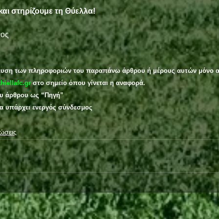
και στηρίζουμε τη Θύελλα!
νος
ευση των πληροφοριών του παραπάνω άρθρου ή μέρους αυτών μόνο α
thiellafc.gr
 στο σημείο όπου γίνεται η αναφορά.
ου άρθρου ως “Πηγή”
ία υπάρχει ενεργός σύνδεσμος
ώσεις