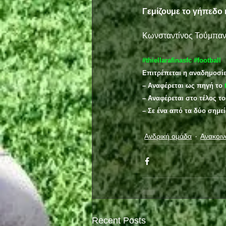
Γεμίζουμε το γήπεδο 
Κωνσταντίνος Τούμπα
#thiellarafinasfc
#football
Επιτρέπεται η αναδημοσί
– Αναφέρεται ως πηγή το 
– Αναφέρεται στο τέλος τ
– Σε ένα από τα δύο σημε
Ανδρική ομάδα
Ανακοιν
Recent Posts