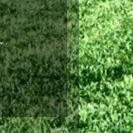
ν:
See All