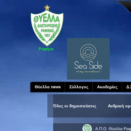
Ραφήνα
Θύελλα news
Σύλλογος
Ακαδημίες
Δ.
Όλες οι δημοσιεύσεις
Ανδρική ο
Α.Π.Ο. Θύελλα Ρα