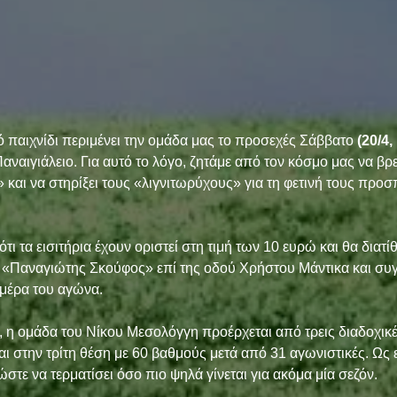
ό παιχνίδι περιμένει την ομάδα μας το προσεχές Σάββατο 
(20/4,
Παναιγιάλειο. Για αυτό το λόγο, ζητάμε από τον κόσμο μας να βρ
αι να στηρίξει τους «λιγνιτωρύχους» για τη φετινή τους προσπ
 τα εισιτήρια έχουν οριστεί στη τιμή των 10 ευρώ και θα διατίθ
 «Παναγιώτης Σκούφος» επί της οδού Χρήστου Μάντικα και συγ
ημέρα του αγώνα.
, η ομάδα του Νίκου Μεσολόγγη προέρχεται από τρεις διαδοχικές 
αι στην τρίτη θέση με 60 βαθμούς μετά από 31 αγωνιστικές. Ως ε
στε να τερματίσει όσο πιο ψηλά γίνεται για ακόμα μία σεζόν. 