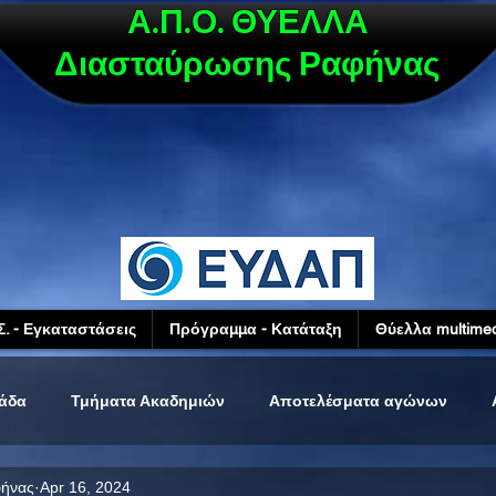
Α.Π.Ο. ΘΥΕΛΛΑ
Διασταύρωσης Ραφήνας
Σ. - Εγκαταστάσεις
Πρόγραμμα - Κατάταξη
Θύελλα multimed
μάδα
Τμήματα Ακαδημιών
Αποτελέσματα αγώνων
φήνας
Apr 16, 2024