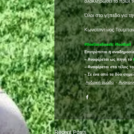
ολοκληρωθεί το πρωί τ
Όλοι στο γήπεδο για τη
Κωνσταντίνος Τούμπα
#thiellarafinasfc
#football
Επιτρέπεται η αναδημοσί
– Αναφέρεται ως πηγή το 
– Αναφέρεται στο τέλος τ
– Σε ένα από τα δύο σημε
Ανδρική ομάδα
Ανακοιν
Recent Posts