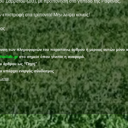
ου Σαββάτου (2/3), με προπόνηση στο γήπεδο της Ραφήνας.
ν επιστροφή στα τρίποντα! Μην λείψει κανείς!
νος
ευση των πληροφοριών του παραπάνω άρθρου ή μέρους αυτών μόνο α
thiellafc.gr
 στο σημείο όπου γίνεται η αναφορά.
ου άρθρου ως “Πηγή”
ία υπάρχει ενεργός σύνδεσμος
ώσεις