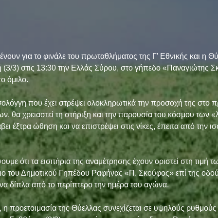
ένουν για το φινάλε του πρωταθλήματος της Γ’ Εθνικής και η Θ
 (3/3) στις 13:30 την Ελλάς Σύρου, στο γήπεδο «Παναγιώτης Σκ
ο όμιλο.
ολόγγη που έχει στρέψει ολοκληρωτικά την προσοχή της στο π
ν, θα χρειαστεί τη στήριξη και την παρουσία του κόσμου των «
ει έξτρα ώθηση και να επιστρέψει στις νίκες, έπειτα από την ισ
ουμε ότι τα εισιτήρια της αναμέτρησης έχουν οριστεί στη τιμή τ
ήριο του Δημοτικού Γηπέδου Ραφήνας «Π. Σκούφος» επί της οδο
να δίπλα από το περίπτερο την ημέρα του αγώνα.
, η προετοιμασία της Θύελλας συνεχίζεται σε υψηλούς ρυθμούς 