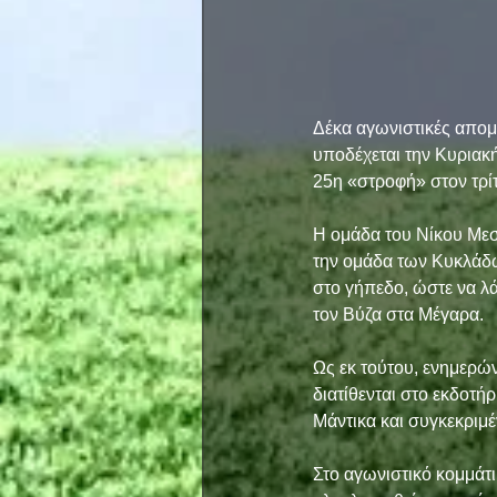
Δέκα αγωνιστικές απομ
υποδέχεται την Κυριακή
25η «στροφή» στον τρίτ
Η ομάδα του Νίκου Μεσ
την ομάδα των Κυκλάδω
στο γήπεδο, ώστε να λάβ
τον Βύζα στα Μέγαρα.
Ως εκ τούτου, ενημερών
διατίθενται στο εκδοτ
Μάντικα και συγκεκριμέ
Στο αγωνιστικό κομμάτι