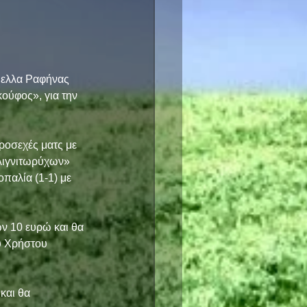
ύελλα Ραφήνας 
ούφος», για την 
ροσεχές ματς με 
λιγνιτωρύχων» 
οπαλία (1-1) με 
ων 10 ευρώ και θα 
ύ Χρήστου 
και θα 