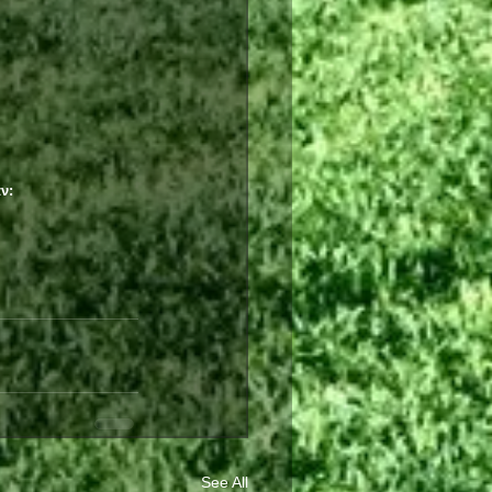
ν:
See All