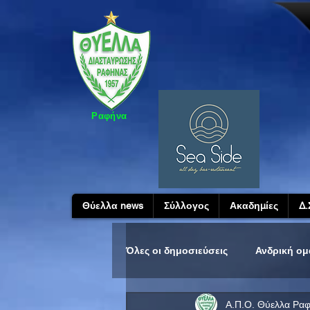
Ραφήνα
Θύελλα news
Σύλλογος
Ακαδημίες
Δ.
Όλες οι δημοσιεύσεις
Ανδρική ο
Α.Π.Ο. Θύελλα Ρα