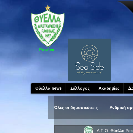
Ραφήνα
Θύελλα news
Σύλλογος
Ακαδημίες
Δ.
Όλες οι δημοσιεύσεις
Ανδρική ο
Α.Π.Ο. Θύελλα Ρα