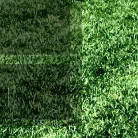
λθόν από τη Θύελλα
ήνας ο Θωμάς Ντάφλας