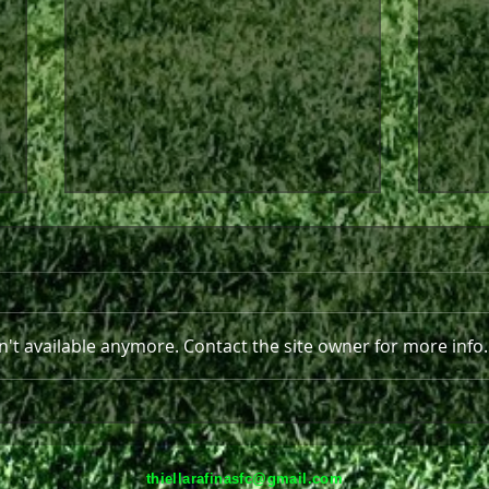
't available anymore. Contact the site owner for more info.
Στο πλευρό της Θύελλας και
Παρε
τη νέα σεζόν ο Ανδρέας
Ραφ
Πισκοπάκης
thiellarafinasfc@gmail.com