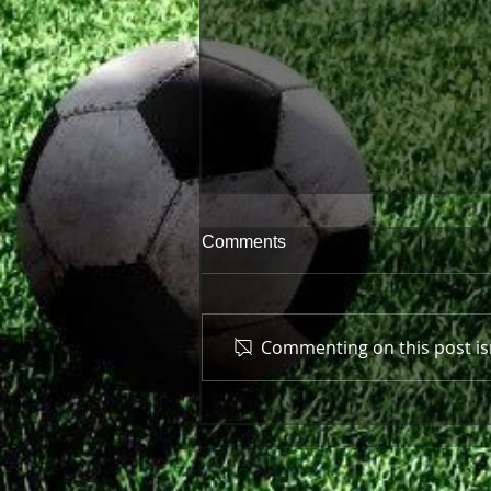
Comments
Commenting on this post isn
Πρώτη παράσταση μπροστά
στον κόσμο της!