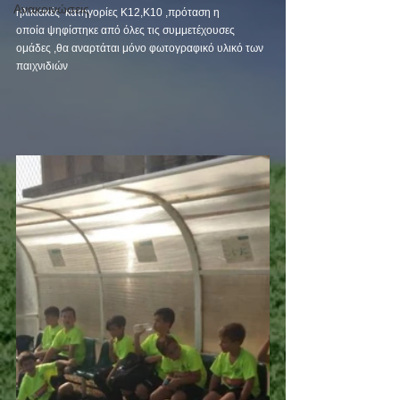
Ανακοινώσεις
ηλικιακές  κατηγορίες Κ12,Κ10 ,πρόταση η 
οποία ψηφίστηκε από όλες τις συμμετέχουσες  
ομάδες ,θα αναρτάται μόνο φωτογραφικό υλικό των 
παιχνιδιών 