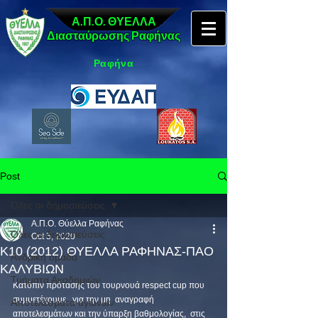
Α.Π.Ο. ΘΥΕΛΛΑ
Διασταύρωσης Ραφήνας
Ραφήνα
Post
Όλες οι δημοσιεύσεις
Α.Π.Ο. Θύελλα Ραφήνας
Όλες οι δημοσιεύσεις
Oct 5, 2020
K10 (2012) ΘΥΕΛΛΑ ΡΑΦΗΝΑΣ-ΠΑΟ
Ανδρική ομάδα
ΚΑΛΥΒΙΩΝ
Τμήματα Ακαδημιών
Κατόπιν πρότασης του τουρνουά respect cup που 
συμμετέχουμε,  για την μη  αναγραφή 
Αποτελέσματα αγώνων
αποτελεσμάτων και την ύπαρξη βαθμολογίας,  στις 