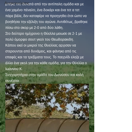
Ανακοινώσεις
μπήκε πιο δυνατά από την αντίπαλη ομάδα και με 
ένα χαμένο πέναλτι, ένα δοκάρι και ένα τετ α τετ 
πάρε βάλε, δεν καταφέρε να προηγηθει έτσι ώστε να 
βοηθήσει την εξέλιξη του αγώνα. Αντιθέτως, βρεθηκε 
πίσω στο σκορ με 2-0 από δύο λάθη.
Στο δεύτερο ημίχρονο η Θύελλα μειωσε σε 2-1 με 
πολύ όμορφο σουτ γκολ του Θεωδορακιδη.
Κάπου εκεί οι μικροί της Θυελλας αρχισαν να 
στερουνται από δυνάμεις, και φάνηκε από τις 
επαφές και τα τρεξίματα τους. Το παιχνίδι εληξε με 
άλλο ένα γκολ για την κάθε ομάδα, για την Θύελλα ο 
Ιωάννου Κ. 
Συγχαρητήρια στην ομάδα του Διονύσου και καλή 
συνέχεια.