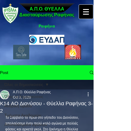
Α.Π.Ο. ΘΥΕΛΛΑ
Διασταύρωσης Ραφήνας
Ραφήνα
Post
Όλες οι δημοσιεύσεις
Α.Π.Ο. Θύελλα Ραφήνας
Όλες οι δημοσιεύσεις
Oct 3, 2020
K14 ΑΟ Διονύσου - Θύελλα Ραφήνας 3-
Ανδρική ομάδα
2
Τμήματα Ακαδημιών
Το Σάββατο το πρωί στο γήπεδο του Διονύσου, 
απολαύσαμε έναν πολύ καλό αγώνα με πολλές 
Αποτελέσματα αγώνων
φάσεις και αρκετά γκολ. Στο ξεκίνημα η Θύελλα 