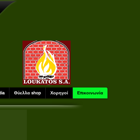
ia
Θύελλα shop
Χορηγοί
Επικοινωνία