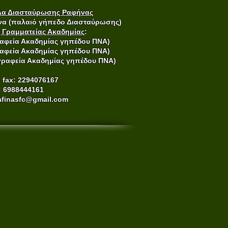
λλα Διασταύρωσης Ραφήνας
να (παλαιό γήπεδο Διασταύρωσης)
ς Γραμματείας Ακαδημίας
:
γραφεία Ακαδημίας γηπέδου ΠΝΑ)
γραφεία Ακαδημίας γηπέδου Π
ΝΑ)
(γραφεία Ακαδημίας γηπέδου Π
ΝΑ)
 fax: 2294076167
: 6988444161
rafinasfc@gmail.com