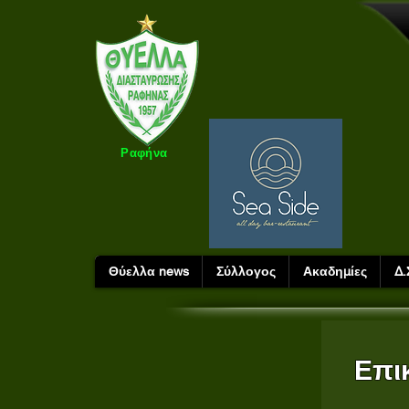
Ραφήνα
Θύελλα news
Σύλλογος
Ακαδημίες
Δ.
Επι