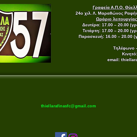
Γραφεία Α.Π.Ο. Θύε
24ο χιλ. Λ. Μαραθώνος Ραφή
Ωράριο λειτουργία
Δευτέρα: 17.00 – 20.00 (
Τετάρτη: 17.00 – 20.00 (
Παρασκευή: 16.00 – 20.00 
Τηλέφωνο -
Κινητό
email:
thiella
thiellarafinasfc@gmail.com