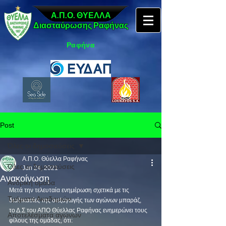
Α.Π.Ο. ΘΥΕΛΛΑ
Διασταύρωσης Ραφήνας
Ραφήνα
Post
Όλες οι δημοσιεύσεις
Α.Π.Ο. Θύελλα Ραφήνας
Όλες οι δημοσιεύσεις
Jun 24, 2021
Ανακοίνωση
Ανδρική ομάδα
Μετά την τελευταία ενημέρωση σχετικά με τις 
Τμήματα Ακαδημιών
διαδικασίες της διεξαγωγής των αγώνων μπαράζ,
το Δ.Σ του ΑΠΟ Θύελλας Ραφήνας ενημερώνει τους 
Αποτελέσματα αγώνων
φίλους της ομάδας, ότι: