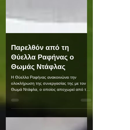
Παρελθόν από τη
Θύελλα Ραφήνας ο
Θωμάς Ντάφλας
Η Θύελλα Ραφήνας ανακοινώνει την
ολοκλήρωση της συνεργασίας της με τον
Θωμά Ντάφλα, ο οποίος αποχωρεί από την
ομάδα με δική του επιθυμία. Ο έμπειρος
μέσος είχε επιστρέψει το φετινό καλοκαίρι
στη Θύελλα, πραγματοποιώντας τη δεύτερη