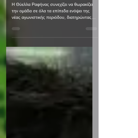
Ανδρέας Πισκοπάκης
Η Θύελλα Ραφήνας συνεχίζει να θωρακίζει
την ομάδα σε όλα τα επίπεδα ενόψει της
νέας αγωνιστικής περιόδου, διατηρώντας
στο πλευρό της ανθρώπους που αποτελούν
πολύτιμους συνεργάτες. Ο ορθοπεδικός
Ανδρέας Πισκοπάκης θα βρίσκεται και φέτος
δίπλα στους ποδοσφαιριστές της ομάδας
μας, προσφέροντας τις πολύτιμες
υπηρεσίες του σε θέματα υγείας και
αποκατάστασης τραυματισμών. Η
οικογένεια της Θύελλας Ραφήνας τον
ευχαριστεί θερμά για την εμπιστοσύνη και τη
συνεχή προσφορά του και του εύ