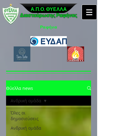
Α.Π.Ο. ΘΥΕΛΛΑ
Διασταύρωσης Ραφήνας
Ραφήνα
Θύελλα news
Ανδρική ομάδα
Όλες οι
δημοσιεύσεις
Ανδρική ομάδα