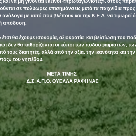
ς και να μη γίνονται εκείνοι «πρωταγωνιστές», στους παρα
κούνται σε πολύωρες επισημάνσεις μετά τα παιχνίδια προς τ
ανάλογα με αυτό που βλέπουν και την Κ.Ε.Δ. να τιμωρεί 
λή απόδοση.
έτσι θα έχουμε ισονομία, αξιοκρατία  και βελτίωση του π
και δεν θα καθορίζονται οι κόποι των ποδοσφαιριστών, τ
ό τους διαιτητές, αλλά από την αξία, την ικανότητα και τη
ός» του γηπέδου.     
ΜΕΤΑ ΤΙΜΗΣ
 Δ.Σ. Α.Π.Ο. ΘΥΕΛΛΑ ΡΑΦΗΝΑΣ