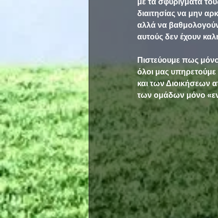
με τα σφυρίγματά του
διαιτησίας να μην αρ
αλλά να βαθμολογούν 
αυτούς δεν έχουν κα
Πιστεύουμε πως μόνο 
όλοι μας υπηρετούμε 
και των Διοικήσεων απ
των ομάδων μόνο «εντ