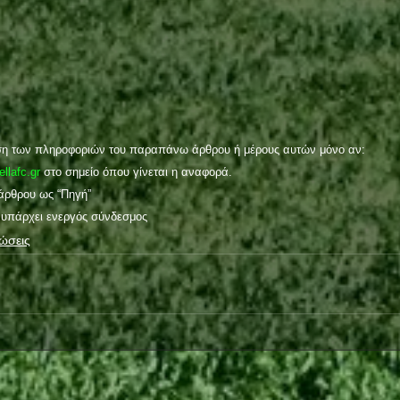
ση των πληροφοριών του παραπάνω άρθρου ή μέρους αυτών μόνο αν:
ellafc.gr
 στο σημείο όπου γίνεται η αναφορά.
 άρθρου ως “Πηγή”
 υπάρχει ενεργός σύνδεσμος
ώσεις