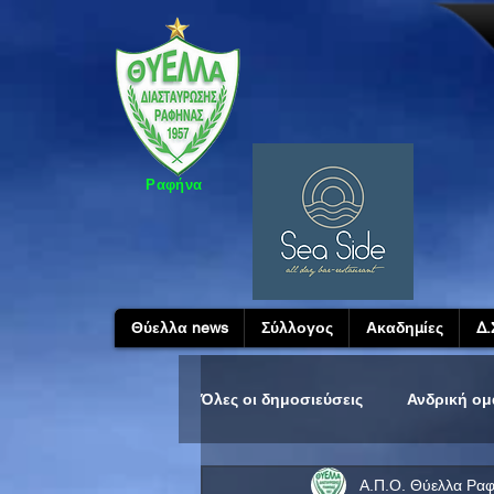
Ραφήνα
Θύελλα news
Σύλλογος
Ακαδημίες
Δ.
Όλες οι δημοσιεύσεις
Ανδρική ο
Α.Π.Ο. Θύελλα Ρα