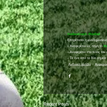
thiellarafinasfc
#football
Επιτρέπεται η αναδημοσίευ
– Αναφέρεται ως πηγή το 
thi
– Αναφέρεται στο τέλος του
– Σε ένα από τα δύο σημεία
Ανδρική ομάδα
Ανακοιν
Recent Posts