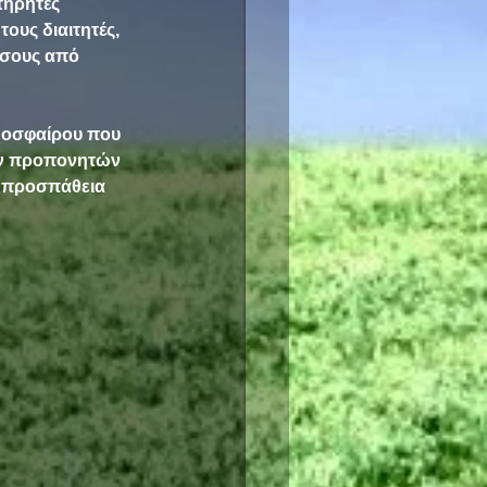
τηρητές 
ους διαιτητές, 
όσους από 
οδοσφαίρου που 
ων προπονητών 
ν προσπάθεια 