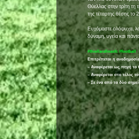
Θύελλας στην τρίτη τη 
της τέταρτης θέσης το 2
Ευχόμαστε ολόψυχα, λοι
δύναμη, υγεία και πάντ
#thiellarafinasfc
#football
Επιτρέπεται η αναδημοσί
– Αναφέρεται ως πηγή το t
– Αναφέρεται στο τέλος τ
– Σε ένα από τα δύο σημε