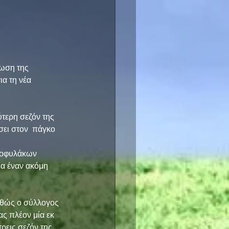
ωση της 
α τη νέα 
τερη σεζόν της 
σει στον  πάγκο 
τοφυλάκων 
α έναν ακόμη 
αθώς ο σύλλογος 
ς πλέον μία εκ 
ρεις σεζόν της 