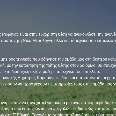
ς Ραφήνας είναι στην ευχάριστη θέση να ανακοινώσει την ανανέ
 προπονητή Νίκο Μεσολόγγη αλλά και το τεχνικό του επιτελείο γι
έμπειρος τεχνικός που οδήγησε την ομάδα μας στη δεύτερη καλύ
ική, με την κατάκτηση της τρίτης θέσης στον 5ο όμιλο, θα συνεχί
έκτη διαδοχική σεζόν, μαζί με το τεχνικό του επιτελείο.
 γυμναστής Δημήτρης Καραμανώφ, όσο και ο προπονητής τερμα
εχίσουν να προσφέρουν τις υπηρεσίες τους στην ομάδα μας γι
αναμενόταν να συνεχιστεί για ακόμα μία αγωνιστική περίοδο, κ
το δρόμο των επιτυχιών και να «μεγαλώνει» διαρκώς, αποτελώντα
 στη Γ’ Εθνική. Γεγονός το οποίο αποδεικνύουν οι τελευταίες τ