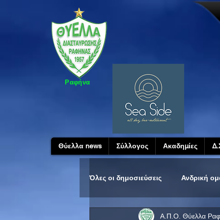
Ραφήνα
Θύελλα news
Σύλλογος
Ακαδημίες
Δ.
Όλες οι δημοσιεύσεις
Ανδρική ο
Α.Π.Ο. Θύελλα Ρα