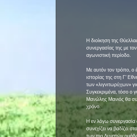
Η διοίκηση της Θύελλα
συνεργασίας της με τον
αγωνιστική περίοδο.
Με αυτόν τον τρόπο, ο 
ιστορίας της στη Γ’ Εθν
των «λιγνιτωρύχων» για 
Συγκεκριμένα, τόσο ο
Μανώλης Μανιός θα συν
χρόνο.
Η εν λόγω συνεργασία 
συνεχίζει να βαδίζει σ
των πιο δυνατών ομάδων