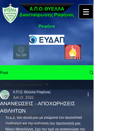
Α.Π.Ο. ΘΥΕΛΛΑ
Διασταύρωσης Ραφήνας
Ραφήνα
Post
Όλες οι δημοσιεύσεις
Α.Π.Ο. Θύελλα Ραφήνας
Όλες οι δημοσιεύσεις
Jun 26, 2022
ΑΝΑΝΕΩΣΕΙΣ - ΑΠΟΧΩΡΗΣΕΙΣ
Ανδρική ομάδα
ΑΘΛΗΤΩΝ
Τμήματα Ακαδημιών
Το Δ.Σ. του συλλόγου με γνώμονα τον αγωνιστικό 
σχεδιασμό και την εισήγηση του προπονητή μας 
Αποτελέσματα αγώνων
Νίκου Μεσολόγγη, έχει την τιμή να ανακοινώσει την 