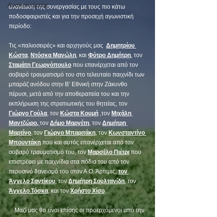
Ανακοινώσεις
ανανέωση της συνεργασίας με τους πιο κάτω 
ποδοσφαιριστές και για την προσεχή αγωνιστική 
περίοδο:
Τις «παλιοσειρές» και αρχηγούς μας  
Δημητρίου 
Κώστα
, 
Ντόσκα Μανώλη
, και 
Φύτρο Δημήτρη
, τον 
Σταμάτη Γεωργόπουλο
 που επανέρχεται από τον 
σοβαρό τραυματισμό του στο τελευταίο παιχνίδι των 
μπαράζ ανόδου στην Β’ Εθνική στην Ζάκυνθο 
πέρυσι, μετά από την αποθεραπεία του και την 
εκπλήρωση της στρατιωτικής του θητείας, τον  
Γιώργο Γούλα
, τον 
Κώστα Κουμή
 ,τον 
Μιχάλη 
Μαντζώρο, 
τον 
Δήμο Μαργέτη
, τον 
Δημήτρη 
Μαρτίνο
, τον 
Γιώργο Μπαριτάκη
, τον 
Κωνσταντίνο 
Μπουντάκη
 που και αυτός επανέρχεται από τον 
σοβαρό τραυματισμό του, τον 
Μαρσέλο Πιέτρι
 που 
επιστρέφει με παιχνίδια στα πόδια του από τον 
περυσινό δανεισμό του στον Α.Ο. Άρτεμις, 
τον 
Άγγελο Σαντίκου
, τον 
Δημήτρη Σουλτανίδη
, τον 
Άγγελο Τόσκα
, και τον 
Χρήστο Χίσο
.
    Μαζί μας θα είναι επίσης οι προερχόμενοι από την 