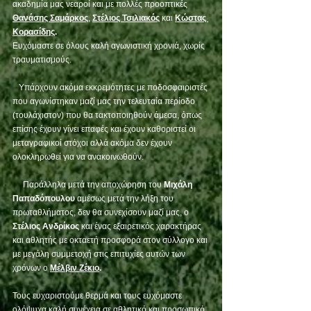
ακαδημία μας νεαροί και με πολλές προοπτικές 
Θανάσης Σαμάρκος
, 
Στέλιος Τσιλιακός
 και 
Κώστας 
Κορασίδης
.
Ευχόμαστε σε όλους καλή αγωνιστική χρονιά, χωρίς 
τραυματισμούς. 
   Υπάρχουν ακόμα εκκρεμότητες με ποδοσφαιριστές 
που αγωνίστηκαν μαζί μας την τελευταία περίοδο 
(τουλάχιστον) που θα τακτοποιηθούν άμεσα, όπως 
επίσης έχουν γίνει επαφές και έχουν καθοριστεί οι 
μεταγραφικοί στόχοι αλλά ακόμα δεν έχουν 
ολοκληρωθεί για να ανακοινωθούν.
Παράλληλα μετά την αποχώρηση του 
Μιχάλη 
Παπαδόπουλου
 αμέσως μετά την λήξη του 
πρωταθλήματος, δεν θα συνεχίσουν μαζί μας, ο 
Στέλιος Ανδρίκος
 και ένας εξαιρετικός χαρακτήρας 
και αθλητής με οκταετή προσφορά στον σύλλογο και 
με μεγάλη συμμετοχή στις επιτυχίες αυτών των 
χρόνων ο 
Μέλβιν Ζέκιο
.
Τους ευχαριστούμε θερμά και τους ευχόμαστε 
ολόψυχα καλή συνέχεια σε αθλητικό και προσωπικό 