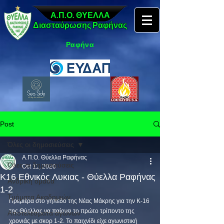
Α.Π.Ο. ΘΥΕΛΛΑ
Διασταύρωσης Ραφήνας
Ραφήνα
Post
Όλες οι δημοσιεύσεις
Α.Π.Ο. Θύελλα Ραφήνας
Όλες οι δημοσιεύσεις
Oct 11, 2020
Κ16 Εθνικός Λυκιας - Θύελλα Ραφήνας
Ανδρική ομάδα
1-2
Τμήματα Ακαδημιών
Πρεμιέρα στο γήπεδο της Νέας Μάκρης για την Κ-16 
της Θύελλας να παίρνει το πρώτο τρίποντο της 
Αποτελέσματα αγώνων
χρονιάς με σκορ 1-2. Το παιχνίδι είχε αγωνιστική 