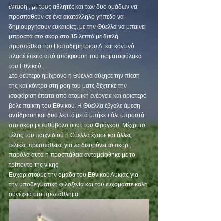
Ανακοινώσεις
ένταση , με τους αθλητές και των δυο ομάδων να 
προσπαθούν σε ένα ακατάλληλο γήπεδο να 
δημιουργήσουν ευκαιρίες, με την Θύελλα να μπαίνει 
μπροστά στο σκορ στο 15 λεπτό με διπλή 
προσπάθεια του Παπαδημητριου Δ. και κοντινό 
πλασέ έπειτα από απόκρουση του τερματοφύλακα 
του Εθνικού .
Στο δεύτερο ημίχρονο η Θύελλα αύξησε την πίεση 
της και κόντρα στη ροη του ματς δέχτηκε την 
ισοφάριση έπειτα από ατομική ενέργεια και αριστερό 
βολε παίκτη του Εθνικού. Η Θύελλα έβγαλε άμεση 
αντίδραση και δυο λεπτά μετά μπήκε πάλι μπροστά 
στο σκορ με ευθύβολο σουτ του Φράγκου. Μέχρι το 
τέλος του παιχνιδιού η Θύελλα έχασε και άλλες 
τελικές προσπάθειες για να διευρύνει το σκορ , 
παρόλα αυτά η προσπάθεια ανταμείφθηκε με το 
τρίποντο της νίκης.
Ευχαριστούμε την ομάδα του Εθνικού Λυκιας για 
την υποδειγματική φιλοξενία και του ευχόμαστε καλή 
συνέχεια στο πρωτάθλημα. 