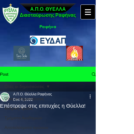
Α.Π.Ο. ΘΥΕΛΛΑ
Διασταύρωσης Ραφήνας
Ραφήνα
Post
Όλες οι δημοσιεύσεις
Α.Π.Ο. Θύελλα Ραφήνας
Όλες οι δημοσιεύσεις
Dec 4, 2022
Επέστρεψε στις επιτυχίες η Θύελλα!
Ανδρική ομάδα
Τμήματα Ακαδημιών
Αποτελέσματα αγώνων