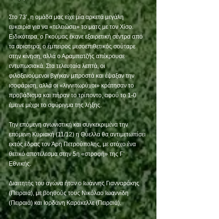
Στο 73’, η ομάδα μας είχε μία αρκετά μεγάλη 
ευκαιρία για να «τελειώσει» το ματς με τον Χίσο. 
Ειδικότερα, ο Γκούμας έκανε εξαιρετική σέντρα από 
τα αριστερά, ο έμπειρος μεσοεπιθετικός σούταρε 
στην κίνηση, αλλά ο Αραμπατζής απέκρουσε 
εντυπωσιακά. Στα τελευταία λεπτά, οι 
φιλοξενούμενοι βγήκαν μπροστά και έψαξαν την 
ισοφάριση, αλλά οι «λιγνιτωρύχοι» κράτησαν το 
προβάδισμα και πήραν το τρίποντο, αφού το 1-0 
έμεινε μέχρι το σφύριγμα της λήξης. 
Την επόμενη αγωνιστική και συγκεκριμένα την 
επόμενη Κυριακή (11/12) η Θύελλα θα αντιμετωπίσει 
εκτός έδρας τον Άρη Πετρούπολης, με στόχο ένα 
θετικό αποτέλεσμα στην 5η «στροφή» της Γ’ 
Εθνικής. 
Διαιτητής του αγώνα ήταν ο Ιωάννης Γιανναράκης 
(Πειραιά), με βοηθούς τους Νικόλαο Ιωαννίδη 
(Πειραιά) και Ιορδάνη Καράκελλε (Πειραιά). 