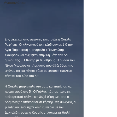
Ανακοινώσεις
Στις νίκες και στις επιτυχίες επέστρεψε η Θύελλα 
Ραφήνας! Οι «λιγνιτωρύχοι» κέρδισαν με 1-0 την 
Αγία Παρασκευή στο γήπεδο «Παναγιώτης 
Σκούφος» και ανέβηκαν στην 6η θέση του 5ου 
ομίλου της Γ’ Εθνικής με 6 βαθμούς. Η ομάδα του 
Νίκου Μεσολόγγη πήρε αυτό που άξιζε βάσει της 
εικόνας της και νίκησε χάρη σε εύστοχη εκτέλεση 
πέναλτι του Χίσο στο 53’. 
Η Θύελλα μπήκε καλά στο ματς και απείλησε για 
πρώτη φορά στο 5’. Ο Γούλας πάτησε περιοχή, 
σούταρε από πλάγια και δεξιά θέση, ωστόσο ο 
Αραμπατζής απέκρουσε σε κόρνερ. Στη συνέχεια, οι 
φιλοξενούμενοι είχαν καλή ευκαιρία με τον 
Δακτυλίδη, όμως ο Κουμής μπλόκαρε με διπλή 