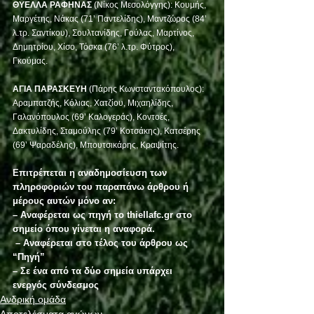
ΘΥΕΛΛΑ ΡΑΦΗΝΑΣ
 (Νίκος Μεσολόγγης): Κουμής, 
Μαργέτης, Νάκας (71’ Παντελίδης), Μαντζώρος (84’ 
λ.τρ. Σαντίκου), Σουλτανίδης, Γούλας, Μαρτίνος, 
Δημητρίου, Χίσο, Τόσκα (76’ λ.τρ. Φύτρος), 
Γκούμας. 
ΑΓΙΑ ΠΑΡΑΣΚΕΥΗ 
(Πάρης Κωνσταντακόπουλος): 
Αραμπατζής, Κόλιας, Χατζίου, Μιχαηλίδης, 
Γαλανόπουλος (69’ Καλογεράς), Κοντοές, 
Δακτυλίδης, Σταμούλης (79’ Κοτσάκης), Κατσέρης 
(69’ Ψαραδέλης), Μπουτσικάρης, Κραψίτης. 
Επιτρέπεται η αναδημοσίευση των 
πληροφοριών του παραπάνω άρθρου ή 
μέρους αυτών μόνο αν:
– Αναφέρεται ως πηγή το thiellafc.gr στο 
σημείο όπου γίνεται η αναφορά.
 – Αναφέρεται στο τέλος του άρθρου ως 
“Πηγή”
– Σε ένα από τα δύο σημεία υπάρχει 
ενεργός σύνδεσμος
Ανδρική ομάδα
Αποτελέσματα αγώνων