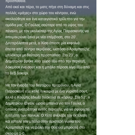
προσπάθεια. 
Από εκεί και πέρα, το ματς πήγε στη δύναμη και στις 
πολλές «μάχες» στο χώρο του κέντρου, ενώ 
ακολούθησε και ένα καταιγιστικό τρίλεπτο για την 
ομάδα μας. Ο Γούλας σούταρε από το ύψος του 
πέναλτι, με τον γκολκίπερ της Αγίας Παρασκευής να 
απομακρύνει ξανά με νέα επέμβαση, στο 20’. 
Δευτερόλεπτα μετά, ο Χίσο έπιασε μία κεφαλιά 
έπειτα από σέντρα ακριβείας, ωστόσο ο Αραμπατζής 
μπλόκαρε με δεύτερη προσπάθεια. Στο 23’, ο 
Δημητρίου βρήκε λίγο χώρο έξω από την περιοχή, 
δοκίμασε ένα σουτ και η μπάλα πέρασε λίγο έξω από 
το δεξί δοκάρι. 
Με την έναρξη του δευτέρου ημιχρόνου, η Αγία 
Παρασκευή είχε καλή ευκαιρία με ένα γυριστό σουτ, 
αλλά ο Κούμης έδιωξε δύσκολα σε κόρνερ. Στο 52’, ο 
Δημητρίου έβγαλε ωραία μπαλιά για τον Γούλα, ο 
οποίος ανατράπηκε εντός περιοχής για να σφυριχτεί 
η εσχάτη των ποινών. Ο Χίσο ανέλαβε την εκτέλεση 
και έστειλε την μπάλα στην αριστερή γωνία του 
Αραμπατζή για να βάλει την Θύελλα μπροστά στο 
σκορ με 1-0. 