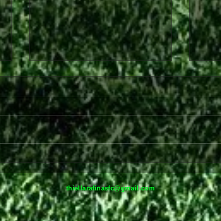
Στο πλευρό της Θύελλας και
Παρε
τη νέα σεζόν ο Ανδρέας
Ραφ
Πισκοπάκης
thiellarafinasfc@gmail.com