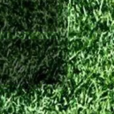
λθόν από τη Θύελλα
ήνας ο Θωμάς Ντάφλας