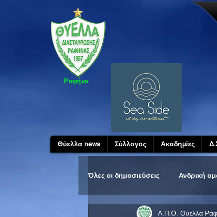
Ραφήνα
Θύελλα news
Σύλλογος
Ακαδημίες
Δ.
Όλες οι δημοσιεύσεις
Ανδρική ο
Α.Π.Ο. Θύελλα Ρα