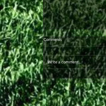
Comments
Write a comment...
Πρώτη παράσταση μπροστά
στον κόσμο της!