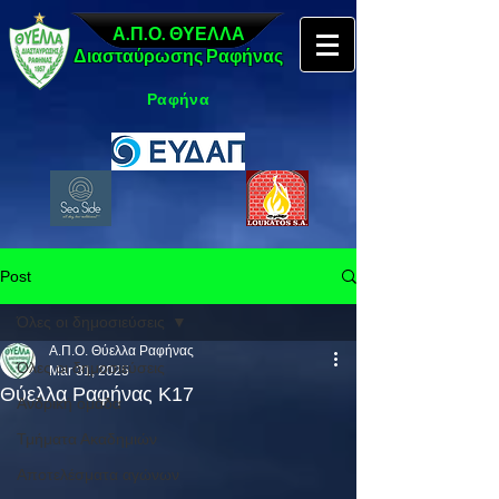
Α.Π.Ο. ΘΥΕΛΛΑ
Διασταύρωσης Ραφήνας
Ραφήνα
Post
Όλες οι δημοσιεύσεις
Α.Π.Ο. Θύελλα Ραφήνας
Όλες οι δημοσιεύσεις
Mar 31, 2025
Θύελλα Ραφήνας Κ17
Ανδρική ομάδα
Τμήματα Ακαδημιών
Αποτελέσματα αγώνων