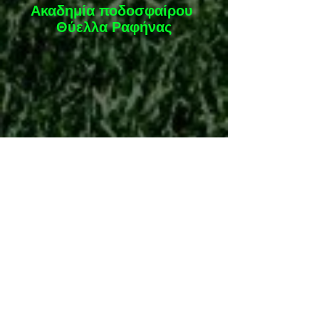
Ακαδημία ποδοσφαίρου 
Θύελλα Ραφήνας
thiellarafinasfc
#football
Επιτρέπεται η αναδημοσίευση των πληροφοριών 
του παραπάνω άρθρου ή μέρους αυτών μόνο αν:
– Αναφέρεται ως πηγή το 
thiellafc.gr
 στο σημείο 
όπου γίνεται η αναφορά.
– Αναφέρεται στο τέλος του άρθρου ως “Πηγή”
– Σε ένα από τα δύο σημεία υπάρχει ενεργός 
σύνδεσμος
Τμήματα Ακαδημιών