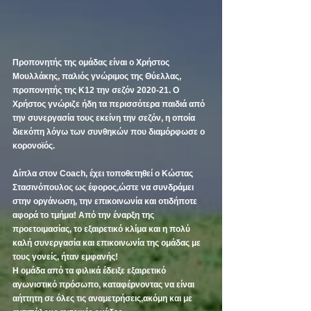
Προπονητής της ομάδας είναι ο Χρήστος 
Μουλλάκης, παλιός γνώριμος της Θύελλας, 
προπονητής της Κ12 την σεζόν 2020-21. Ο 
Χρήστος γνώριζε ήδη τα περισσότερα παιδιά από 
την συνεργασία τους εκείνη την σεζόν, η οποία 
διεκόπη λόγω των συνθηκών που διαμόρφωσε ο 
κορονοϊός. 
Δίπλα στον Coach, έχει τοποθετηθεί ο Κώστας 
Στασινόπουλος ως έφορος,ώστε να συνδράμει 
στην οργάνωση, την επικοινωνία και οτιδήποτε 
αφορά το τμήμα! Από την έναρξη της 
προετοιμασίας, το εξαιρετικό κλίμα και η πολύ 
καλή συνεργασία και επικοινωνία της ομάδας με 
τους γονείς, ήταν εμφανής! 
Η ομάδα από τα φιλικά έδειξε εξαιρετικό 
αγωνιστικό πρόσωπο, καταφέρνοντας να είναι 
αήττητη σε όλες τις αναμετρήσεις,ακόμη και με 