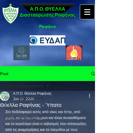
Α.Π.Ο. ΘΥΕΛΛΑ
Διασταύρωσης Ραφήνας
Ραφήνα
Post
Όλες οι δημοσιεύσεις
Α.Π.Ο. Θύελλα Ραφήνας
Όλες οι δημοσιεύσεις
Jan 23, 2020
Θύελλα Ραφήνας - Ύπατο
Ανδρική ομάδα
Στο ποδόσφαιρο εκτός από νίκες και ήττες, από 
Τμήματα Ακαδημιών
χαρές και λύπες υπάρχουν και άλλα συναισθήματα 
και το κυριότερο είναι ο σεβασμός που αποκομίζεις 
Αποτελέσματα αγώνων
από τις αναμετρήσεις και τα παιχνίδια με τους 