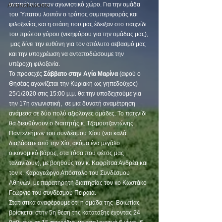
Ανακοινώσεις
αντιπάλους στον αγωνιστικό χώρο. Για την ομάδα 
του Ύπατου λοιπόν ο τρόπος συμπεριφοράς και 
φιλοξενίας και η στάση που μας έδειξαν στο παιχνίδι 
του πρώτου γύρου (νικηφόρου για την ομάδας μας), 
 μας δίνει την ευθύνη για τον απόλυτο σεβασμό μας 
και την υποχρέωση να ανταποδώσουμε την 
υπέροχη φιλοξενία.
Το προσεχές
 Σάββατο στην Αγία Μαρίνα
 (αφού ο 
Θησέας αγωνίζεται την Κυριακή ως γηπεδούχος) 
25/1/2020 στις 15:00 μ.μ. θα την υποδεχτούμε για 
την 17η αγωνιστική,  σε μια δυνατή αναμέτρηση 
ανάμεσα σε δύο πολύ αξιόλογες ομάδες. Το παιχνίδι 
θα διευθύνουν ο διαιτητής κ. Τζαμουτζαντώνης 
Παντελεήμων του συνδέσμου Χίου (ναι καλά 
διαβάσατε από την Χίο, ακόμα ένα μεγάλο 
οικονομικό βάρος, στα τόσα που φέτος μας 
ταλανίζουν), με βοηθούς τον κ. Καφρίτσα Ανδρέα και 
τον κ. Καραγεώργο Απόστολο του Συνδέσμου 
Αθηνών, με παρατηρητή διαιτησίας τον κο Κωστάκο 
Γεώργιο του συνδέσμου Πειραιά.
Στατιστικά αναφέρουμε ότι η ομάδα της  Βοιωτίας 
βρίσκεται στην 5η θέση της κατάταξης έχοντας 24 