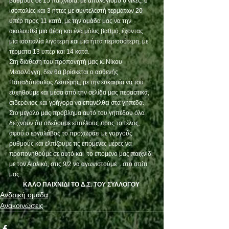
βαθμούς σε 15 παιχνίδια, με απολογισμό 6 νίκες, 6 
ισοπαλίες και 3 ήττες με συντελεστή τερμάτων 20 
υπέρ προς 11 κατά, με την ομάδα μας να την 
ακολουθεί μια θέση και ένα μόλις βαθμό, έχοντας 
μια ισοπαλία λιγότερη και μια ήττα περισσότερη, με 
τέρματα 13 υπέρ και 14 κατά.
Στη διάθεση του προπονητή μας κ. Νίκου 
Μεσολόγγη, δεν θα βρίσκεται ο ασθενής 
Παπαδόπουλος Λευτέρης, με την ευκαιρία να του 
ευχηθούμε και μέσα από την σελίδα μας περαστικά, 
σιδερένιος και γρήγορα να επανέλθει στα γήπεδα.
Στο μεγάλο μας πρόβλημα αυτό του γηπέδου όλα 
δείχνουν ότι οδεύουμε επιτέλους προς το τέλος, 
αφού ο εργολάβος το προχωράει με γοργούς 
ρυθμούς και ελπίζουμε τις επόμενες μέρες να 
προπονηθούμε σε αυτό και  το επόμενο μας παιχνίδι 
με τον Αιολικό, στις 9/2 να αγωνιστούμε ...στο σπίτι 
μας.
ΚΑΛΟ ΠΑΙΧΝΙΔΙ ΤΟ Δ.Σ. ΤΟΥ ΣΥΛΛΟΓΟΥ
Ανδρική ομάδα
Ανακοινώσεις