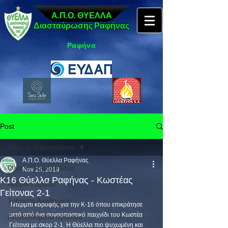
Α.Π.Ο. ΘΥΕΛΛΑ
Διασταύρωσης Ραφήνας
Ραφήνα
Post
Όλες οι δημοσιεύσεις
Α.Π.Ο. Θύελλα Ραφήνας
Όλες οι δημοσιεύσεις
Nov 25, 2019
Κ16 Θύελλα Ραφήνας - Κωστέας
Ανδρική ομάδα
Γείτονας 2-1
Τμήματα Ακαδημιών
 Ντέρμπι κορυφής για την Κ-16 όπου επικράτησε 
μετά από ένα συναρπαστικό παιχνίδι του Κωστέα 
Αποτελέσματα αγώνων
Γείτονα με σκορ 2-1. Η Θύελλα πιο ψυχωμένη και 