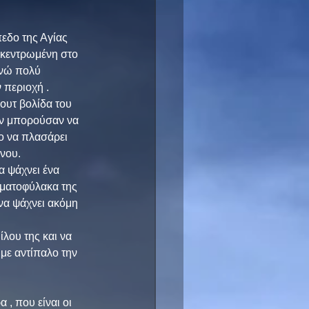
δο της Αγίας 
γκεντρωμένη στο 
ενώ πολύ 
 περιοχή .
ουτ βολίδα του 
εν μπορούσαν να 
ο να πλασάρει 
όνου.
α ψάχνει ένα 
ρματοφύλακα της 
να ψάχνει ακόμη 
λου της και να 
με αντίπαλο την 
, που είναι οι 