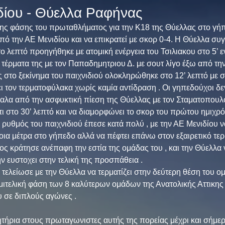
δίου - Θύελλα Ραφήνας
 φάσης του πρωταθλήματος για την Κ18 της Θύελλας στο γήπε
από την ΑΕ Μενιδίου και να επικρατεί με σκορ 0-4. Η Θύελλα συ
 λεπτό προηγήθηκε με ατομική ενέργεια του Τσιλιακου στο 5’ 
τέρματα της με τον Παπαδημητριου Δ. με σουτ λίγο έξω από την
στο ξεκίνημα του παιχνιδιού ολοκληρώθηκε στο 12’ λεπτό με σ
 τον τερματοφύλακα χωρίς καμία αντίδραση . Οι γηπεδούχοι δ
λα από την ασφυκτική πίεση της Θύελλας με τον Σταματοπουλ
ι στο 30’ λεπτό και να διαμορφώνει το σκορ του πρώτου ημιχρ
 ρυθμός του παιχνιδιού έπεσε κατά πολύ , με την ΑΕ Μενιδίου ν
ια μέτρα στο γήπεδο αλλά να πέφτει επάνω στον εξαιρετικό τε
ς κράτησε ανέπαφη την εστία της ομάδας του , και την Θύελλα 
ν ευστοχει στην τελική της προσπάθεια . 
τελείωσε με την Θύελλα να τερματίζει στην δεύτερη θέση του ομί
ιτελική φάση των 8 καλύτερων ομάδων της Ανατολικής Αττικης 
 σε διπλούς αγώνες . 
ήρια στους πρωταγωνιστες αυτής της πορείας μέχρι και σήμερα 