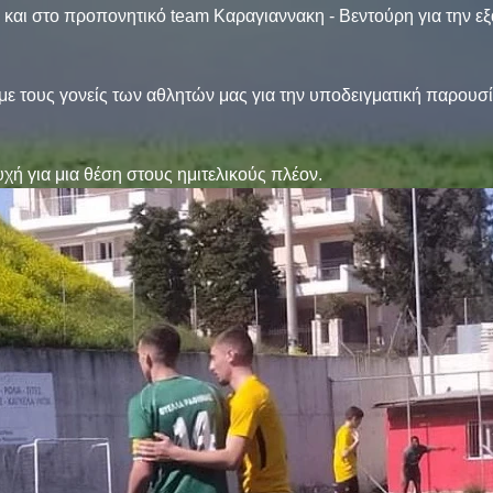
αι στο προπονητικό team Καραγιαννακη - Βεντούρη για την εξα
ε τους γονείς των αθλητών μας για την υποδειγματική παρουσί
υχή για μια θέση στους ημιτελικούς πλέον.