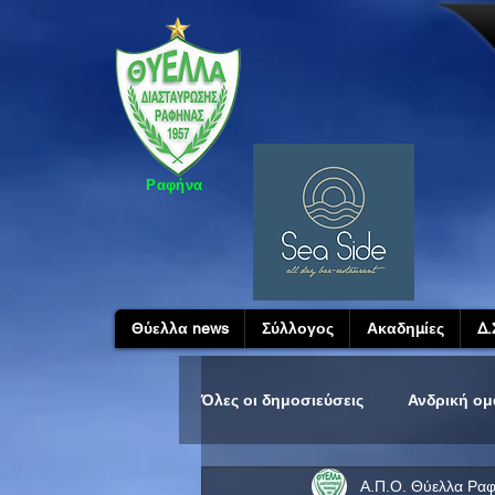
Ραφήνα
Θύελλα news
Σύλλογος
Ακαδημίες
Δ.
Όλες οι δημοσιεύσεις
Ανδρική ο
Α.Π.Ο. Θύελλα Ρα