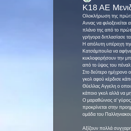
Κ18 ΑΕ Μενι
Ολοκλήρωση της πρώτης
Αννας να φιλοξενείται 
πλάνο της από το πρώτο
γρήγορα διπλασίασε τα 
Η απόλυτη υπέροχη της 
Κατσάμπουλα να αφήνει
κυκλοφορήσουν την μπα
από το ύψος του πέναλτ
Στο δεύτερο ημίχρονο ο
γκολ αφού κέρδισε κάπο
Θύελλας Αγγελη ο οποιο
κάποιο γκολ αλλά να μη
Ο μαραθώνιος α’ γύρος 
προκρίνεται στην προημ
ομάδα του Παλληνιακου
Αξίζουν πολλά συγχαρητ