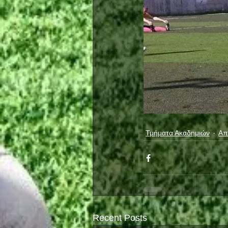
Τμήματα Ακαδημιών
Απ
Recent Posts