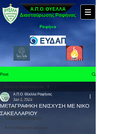
Α.Π.Ο. ΘΥΕΛΛΑ
Διασταύρωσης Ραφήνας
Ραφήνα
Post
Όλες οι δημοσιεύσεις
Α.Π.Ο. Θύελλα Ραφήνας
Όλες οι δημοσιεύσεις
Jan 3, 2025
ΜΕΤΑΓΡΑΦΙΚΗ ΕΝΙΣΧΥΣΗ ΜΕ ΝΙΚΟ
Ανδρική ομάδα
ΣΑΚΕΛΛΑΡΙΟΥ
Τμήματα Ακαδημιών
Αποτελέσματα αγώνων