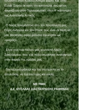
αγωνιστεί στον Κυανού Αστέρα Βάρης και  στην 
Ελλάς Σύρου σε αυτή την κατηγορία, ενώ φέτος 
αγωνιζόταν στον Παλαυρεωτικό  στην Α΄ κατηγορία 
της Ανατολικής Αττικής.
  Ο Νίκος δοκιμάστηκε από τον προπονητή μας 
Πάρη Ανδράλα και τον έπεισε πως είναι σε θέση να 
μας βοηθήσει, αφού μάλιστα αγωνίζεται ως 
«μικρός».
  Είναι γιος του παλιού μας γυμναστή Αλέξη 
Σακελλαρίου, που είχε πολύ σημαντική συνεισφορά 
στην πορεία της ομάδας μας .
  Τον καλωσορίζουμε και του ευχόμαστε να το 
απολαύσει, να έχει επιτυχίες και υγεία.
ΜΕ ΤΙΜΗ
Δ.Σ. ΘΥΕΛΛΑΣ ΔΙΑΣΤΑΥΡΩΣΗΣ ΡΑΦΗΝΑΣ