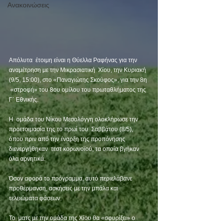
Ανακοινώσεις
Απόλυτα  έτοιμη είναι η Θύελλα Ραφήνας για την 
αναμέτρηση με την Μικρασιατική  Χίου, την Κυριακή 
(9/5, 15:00), στο «Παναγιώτης Σκούφος», για την 8η 
 «στροφή» του 8ου ομίλου του πρωταθλήματος της 
Γ΄ Εθνικής.  
Η  ομάδα του Νίκου Μεσολόγγη ολοκλήρωσε την 
προετοιμασία της το πρωί του  Σαββάτου (8/5), 
όπου πριν από την έναρξη της προπόνησης 
διενεργήθηκαν  τεστ κορωνοϊού, τα οποία βγήκαν 
όλα αρνητικά.  
Όσον αφορά το πρόγραμμα, αυτό περιελάβανε 
προθέρμανση, ασκήσεις με την μπάλα και 
τελειώματα φάσεων.  
Το  ματς με την ομάδα της Χίου θα «σφυρίξει» ο 