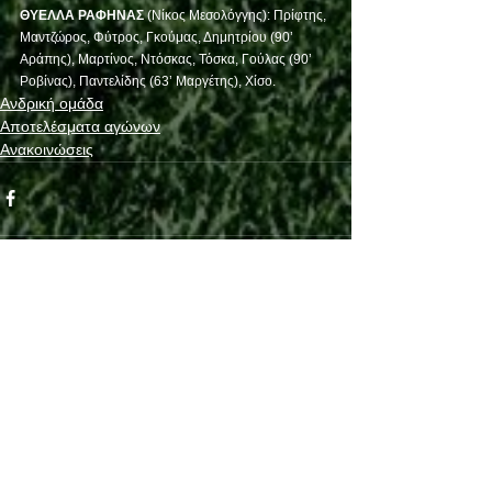
ΘΥΕΛΛΑ ΡΑΦΗΝΑΣ 
(Νίκος Μεσολόγγης): Πρίφτης, 
Μαντζώρος, Φύτρος, Γκούμας, Δημητρίου (90’ 
Αράπης), Μαρτίνος, Ντόσκας, Τόσκα, Γούλας (90’ 
Ροβίνας), Παντελίδης (63’ Μαργέτης), Χίσο. 
Ανδρική ομάδα
Αποτελέσματα αγώνων
Ανακοινώσεις
See All
Recent Posts