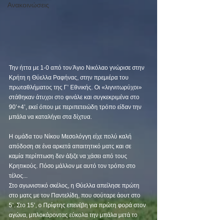
Ανακοινώσεις
Την ήττα με 1-0 από τον Άγιο Νικόλαο γνώρισε στην 
Κρήτη η Θύελλα Ραφήνας, στην πρεμιέρα του 
πρωταθλήματος της Γ’ Εθνικής. Οι «λιγνιτωρύχοι» 
στάθηκαν άτυχοι στο φινάλε και συγκεκριμένα στο 
90’+4’, εκεί όπου με περιπετειώδη τρόπο είδαν την 
μπάλα να καταλήγει στα δίχτυα. 
Η ομάδα του Νίκου Μεσολόγγη είχε πολύ καλή 
απόδοση σε ένα αρκετά απαιτητικό ματς και σε 
καμία περίπτωση δεν άξιζε να χάσει από τους 
Κρητικούς. Πόσο μάλλον με αυτό τον τρόπο στο 
τέλος... 
Στο αγωνιστικό σκέλος, η Θύελλα απείλησε πρώτη 
στο ματς με τον Παντελίδη, που σούταρε άουτ στο 
5’. Στο 15’, ο Πρίφτης επενέβη για πρώτη φορά στον 
αγώνα, μπλοκάροντας εύκολα την μπάλα μετά το 