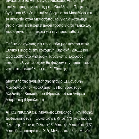
φινάλε. Στο 90’+4’, ο Άγιος Νικόλαος γέμισε την 
μπάλα προς την περιοχή της Θύελλας, ο Πρίφτης 
βγήκε και έδιωξε, η μπάλα βρήκε στον Μαντζώρο και 
εν συνεχεία στον Μελισσόπουλο, για να καταλήξει 
στα δίχτυα, με περιπετειώδη τρόπο για το τελικό 1-0, 
που αφήνει μία... πικρία για την προσπάθεια. 
Επόμενος αγώνας για την ομάδα μας κόντρα στον 
Εθνικό Πειραιά, την ερχομένη Κυριακή (20/11) και 
ώρα 15:00, στο γήπεδο «Παναγιώτης Σκούφος», 
όπου οι «λιγνιτωρύχοι» θα ψάξουν την πρώτη τους 
νίκη στο πρωτάθλημα της Γ’ Εθνικής. 
Διαιτητής της αναμέτρησης ήταν ο Εμμανουήλ 
Μανδελανάκης (Ηρακλείου), με βοηθούς τους 
Αλέξανδρο Βισκαδούρο (Ηρακλείου) και Ανδρέα 
Μπιμπάκη (Ηρακλείου).
ΑΓΙΟΣ ΝΙΚΟΛΑΟΣ
 (Μανόλης Σκύβαλος): Γιαγκιόζης, 
Δοψαλάκης (63’ Γωνιωτάκης), Κίτος (73’ Λάμπρου), 
Πλουσής, Τσανάι, Ζέλιος (63’ Μπότε), Μπαράτα (73’ 
Μποτέ), Φουκαράκης, Χίζι, Μελισσόπουλος, Μηνάς. 