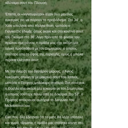
αδύναμο σουτ του Πλουσή.  
Έπειτα, οι «λιγνιτωρύχοι» είχαν δύο μεγάλες 
ευκαιρίες για να πάρουν το προβάδισμα. Στο 34’, ο 
Χίσο απείλησε από πλάγια θέση, ωστόσο ο 
Γιαγκιόζης έδιωξε, όπως έκανε και στο κοντινό σουτ 
του Γκούμα στο 36’. Λίγο πριν από το φινάλε του 
πρώτου ημιχρόνου, η ομάδα μας είχε ακόμη μία 
τελική προσπάθεια με τον Δημητρίου, ο οποίος 
σούταρε από το ύψος της περιοχής, όμως η μπάλα 
πέρασε ελάχιστα άουτ. 
Με την έναρξη του δευτέρου μέρους, ο Άγιος 
Νικόλαος απείλησε με μακρινό σουτ του Τσανάι, 
ωστόσο ο Πρίφτης μπλόκαρε σταθερά. Στη συνέχεια, 
η Θύελλα είχε ακόμη μία ευκαιρία με τον Δημητρίου, 
ο οποίος σούταρε πάνω από τα δοκάρια. Στο 57’, ο 
Πρίφτης απέκρουσε σωτήρια το διαγώνιο του 
Μελισσόπουλου.
Εκεί που όλα έδειχναν ότι το ματς θα λήξει ισόπαλο 
και χωρίς τέρματα, η ομάδα μας στάθηκε άτυχη στο 