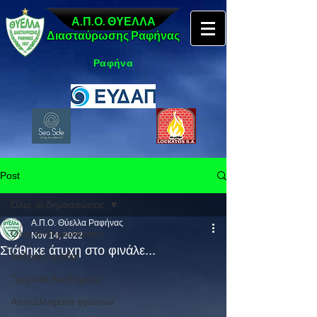
Α.Π.Ο. ΘΥΕΛΛΑ
Διασταύρωσης Ραφήνας
Ραφήνα
Post
Όλες οι δημοσιεύσεις
Α.Π.Ο. Θύελλα Ραφήνας
Όλες οι δημοσιεύσεις
Nov 14, 2022
Στάθηκε άτυχη στο φινάλε...
Ανδρική ομάδα
Τμήματα Ακαδημιών
Αποτελέσματα αγώνων