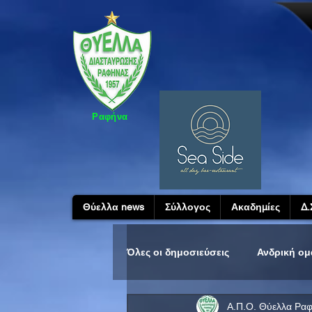
Ραφήνα
Θύελλα news
Σύλλογος
Ακαδημίες
Δ.
Όλες οι δημοσιεύσεις
Ανδρική ο
Α.Π.Ο. Θύελλα Ρα