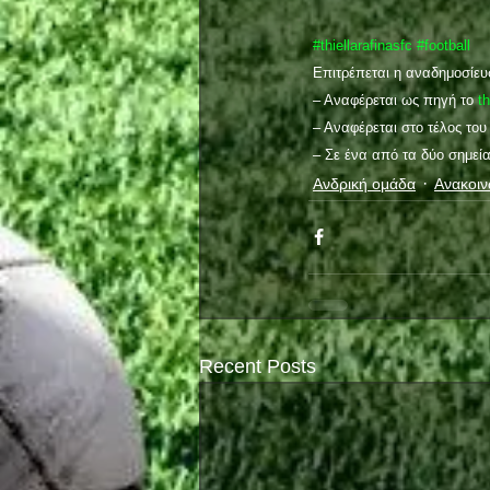
#thiellarafinasfc
#football
 Επιτρέπεται η αναδημοσίε
 – Αναφέρεται ως πηγή το 
th
 – Αναφέρεται στο τέλος το
 – Σε ένα από τα δύο σημεί
Ανδρική ομάδα
Ανακοιν
Recent Posts