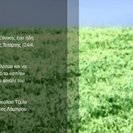
Εθνικής έχει ήδη 
 Τετάρτης (24/4, 
λεσμα και να 
 το «σπίτι» 
 φινάλε του 
ικόλαο Τζέλο 
πος Λάμπρου 