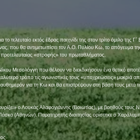
α το τελευταίο εκτός έδρας παιχνίδι της στον τρίτο όμιλο της Γ΄ 
ας, που θα αντιμετωπίσει τον Α.Ο. Πυλίου Κω, το απόγευμα της
ης προτελευταίας «στροφής» του πρωταθλήματος.
Νίκου Μεσολόγγη που θέλουν να διεκδικήσουν ένα θετικό αποτέ
αλύτερο τρόπο τις αγωνιστικές τους «υποχρεώσεις» μακριά από
υθημερόν για τη Κω και θα επιστρέψουν στη βάση τους μετά το
υρίξει» ο Λουκάς Αλαφογιάννης (Βοιωτίας), με βοηθούς τους Ν
Πάσκο (Αθηνών). Παρατηρητής διαιτησίας ορίστηκε ο Χαράλαμ
νος