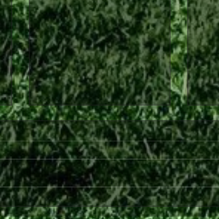
Στο πλευρό της Θύελλας και
Παρε
τη νέα σεζόν ο Ανδρέας
Ραφ