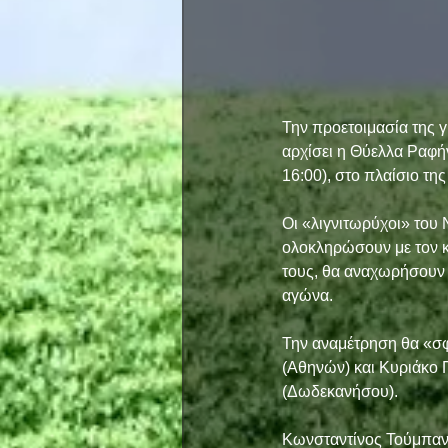
Την προετοιμασία της γι
αρχίσει η Θύελλα Ραφήν
16:00), στο πλαίσιο τ
Οι «λιγνιτωρύχοι» του 
ολοκληρώσουν με τον κ
τους, θα αναχωρήσουν α
αγώνα.
Την αναμέτρηση θα «σφ
(Αθηνών) και Κυριάκο 
(Δωδεκανήσου).
Κωνσταντίνος Τούμπα