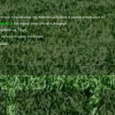
υση των πληροφοριών του παραπάνω άρθρου ή μέρους αυτών μόνο αν:
iellafc.gr
 στο σημείο όπου γίνεται η αναφορά.
υ άρθρου ως “Πηγή”
α υπάρχει ενεργός σύνδεσμος
ώσεις