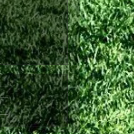
λθόν από τη Θύελλα
ήνας ο Θωμάς Ντάφλας