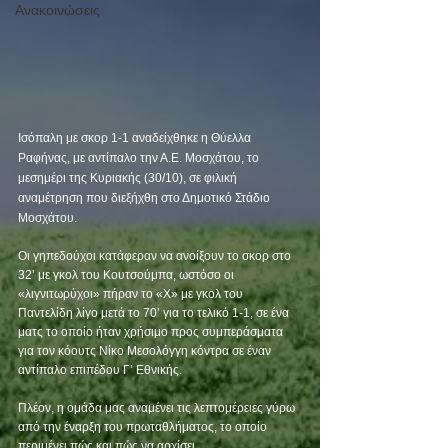
Ανακοινώσεις
Ισόπαλη με σκορ 1-1 αναδείχθηκε η Θύελλα 
Ραφήνας, με αντίπαλο την Α.Ε. Μοσχάτου, το 
μεσημέρι της Κυριακής (30/10), σε φιλική 
αναμέτρηση που διεξήχθη στο Δημοτικό Στάδιο 
Μοσχάτου. 
Οι γηπεδούχοι κατάφεραν να ανοίξουν το σκορ στο 
32’ με γκολ του Κουτσούμπα, ωστόσο οι 
«λιγνιτωρύχοι» πήραν το «Χ» με γκολ του 
Παντελίδη λίγο μετά το 70’ για το τελικό 1-1, σε ένα 
ματς το οποίο ήταν χρήσιμο προς συμπεράσματα 
για τον κόουτς Νίκο Μεσολόγγη κόντρα σε έναν 
αντίπαλο επιπέδου Γ’ Εθνικής.
Πλέον, η ομάδα μας αναμένει τις λεπτομέρειες γύρω 
από την έναρξη του πρωταθλήματος, το οποίο 
περιμένει πώς και πώς να αρχίσει.