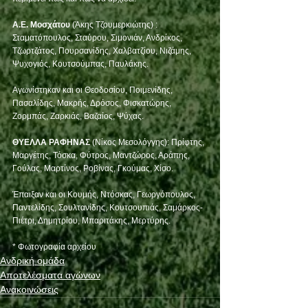
Α.Ε. Μοσχάτου 
(Άκης Τζουμερκιώτης) : 
Σταματόπουλος, Σταύρου, Σιμονιάν, Ανδρίκος, 
Τζωρτζάτος, Πουρσανίδης, Χαλβατζίου, Νιζάμης, 
Ψυχογιός, Κουτσούμπας, Παυλάκης. 
Αγωνίστηκαν και οι Θεοδοσίου, Ποιμενίδης, 
Πασαλίδης, Μακρής, Δρόσος, Φισκατώρης, 
Ζορμπάς, Ζαρκιάς, Βαζαίος, Ψύχας.
ΘΥΕΛΛΑ ΡΑΦΗΝΑΣ
 (Νίκος Μεσολόγγης): Πρίφτης, 
Μαργέτης, Τόσκα, Φύτρος, Μαντζώρος, Αράπης, 
Γούλας, Μαρτίνος, Ροβίνας, Γκούμας, Χίσο.
Έπαιξαν και οι Κουμής, Ντόσκας, Γεωργόπουλος, 
Παντελίδης, Σουλτανίδης, Κουτσουπιάς, Σαμάρκος-
Πιέτρι, Δημητρίου, Μπαριτάκης, Μερτύρης.
* Φωτογραφία αρχείου
Ανδρική ομάδα
Αποτελέσματα αγώνων
Ανακοινώσεις